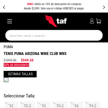
HSBC
obtén un 10% de descuento en compras
desde $2,999. Solo usa el código
HSBCB2S
al pagar.
Buscar tenis, marcas o categorías
TÉRMINOS MÁS BUSCADOS
PUMA
TENIS PUMA ARIZONA WINE CLUB WNS
NEW BALANCE
SAMBA
AIR FORCE 1
JORDAN
$
1899
.
00
$
949
.
50
SPEEDCAT
JORDAN 1
SPEZIAL
AIR MAX
PUMA SPEEDCAT
CAMPUS
Colores
22
22.5
23
23.5
24
24.5