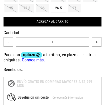
25
25.5
26
26.5
27
AGREGAR AL CARRITO
Cantidad
－
＋
Beneficios:
ENVÍO GRATIS EN COMPRAS MAYORES A $1,999
MXN
Devolucion sin costo
Conoce más informacion