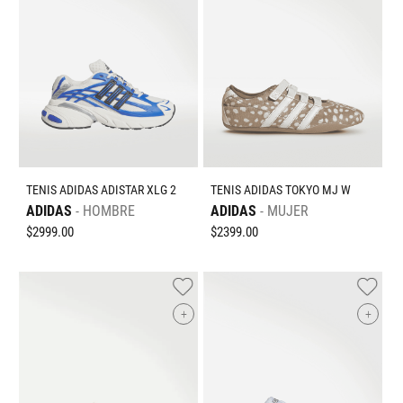
TENIS ADIDAS ADISTAR XLG 2
TENIS ADIDAS TOKYO MJ W
ADIDAS
HOMBRE
ADIDAS
MUJER
$
2999
.
00
$
2399
.
00
+
+