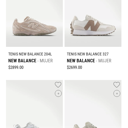
TENIS NEW BALANCE 204L
TENIS NEW BALANCE 327
NEW BALANCE
MUJER
NEW BALANCE
MUJER
$
2899
.
00
$
2699
.
00
+
+