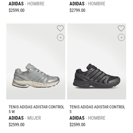
ADIDAS
HOMBRE
ADIDAS
HOMBRE
$
2599
.
00
$
2799
.
00
+
+
TENIS ADIDAS ADISTAR CONTROL
TENIS ADIDAS ADISTAR CONTROL
5 W
5
ADIDAS
MUJER
ADIDAS
HOMBRE
$
2599
.
00
$
2599
.
00