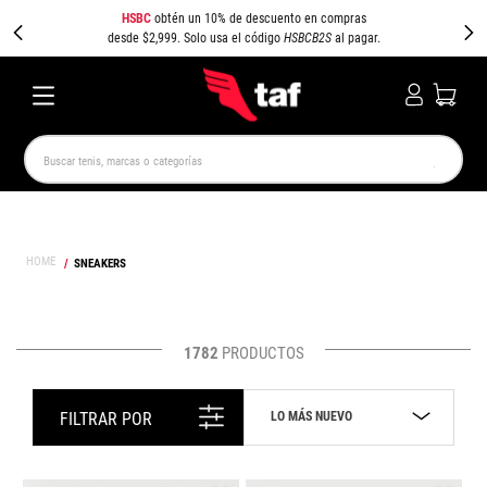
HSBC
obtén un 10% de descuento en compras
desde $2,999. Solo usa el código
HSBCB2S
al pagar.
Buscar tenis, marcas o categorías
TÉRMINOS MÁS BUSCADOS
NEW BALANCE
SAMBA
AIR FORCE 1
JORDAN
SNEAKERS
SPEEDCAT
SPEZIAL
JORDAN 1
PUMA SPEEDCAT
CAMPUS
AIR MAX
1782
PRODUCTOS
LO MÁS NUEVO
FILTRAR POR