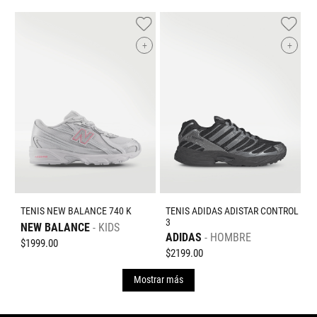
+
+
TENIS NEW BALANCE 740 K
TENIS ADIDAS ADISTAR CONTROL
3
NEW BALANCE
KIDS
ADIDAS
HOMBRE
$
1999
.
00
$
2199
.
00
Mostrar más