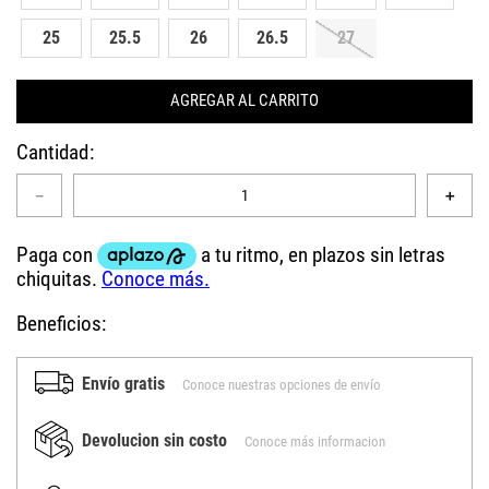
25
25.5
26
26.5
27
AGREGAR AL CARRITO
Cantidad
－
＋
Beneficios:
Envío gratis
Conoce nuestras opciones de envío
Devolucion sin costo
Conoce más informacion