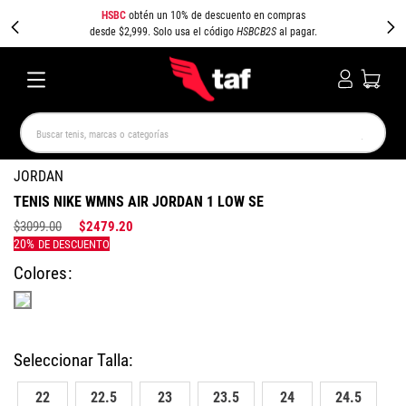
HSBC
obtén un 10% de descuento en compras
desde $2,999. Solo usa el código
HSBCB2S
al pagar.
Buscar tenis, marcas o categorías
TÉRMINOS MÁS BUSCADOS
JORDAN
TENIS NIKE WMNS AIR JORDAN 1 LOW SE
NEW BALANCE
SAMBA
AIR FORCE 1
JORDAN
$
3099
.
00
$
2479
.
20
SPEEDCAT
JORDAN 1
SPEZIAL
AIR MAX
PUMA SPEEDCAT
CAMPUS
Colores
22
22.5
23
23.5
24
24.5