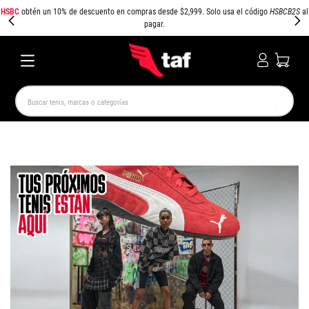
HSBC
obtén un 10% de descuento en compras desde $2,999. Solo usa el código
HSBCB2S
al
pagar.
Buscar tenis, marcas o categorías
TÉRMINOS MÁS BUSCADOS
NEW BALANCE
SAMBA
AIR FORCE 1
JORDAN
SPEEDCAT
SPEZIAL
JORDAN 1
AIR MAX
PUMA SPEEDCAT
CAMPUS