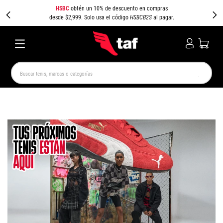
HSBC
obtén un 10% de descuento en compras
desde $2,999. Solo usa el código
HSBCB2S
al pagar.
Buscar tenis, marcas o categorías
TÉRMINOS MÁS BUSCADOS
NEW BALANCE
SAMBA
AIR FORCE 1
JORDAN
SPEEDCAT
JORDAN 1
SPEZIAL
AIR MAX
PUMA SPEEDCAT
CAMPUS