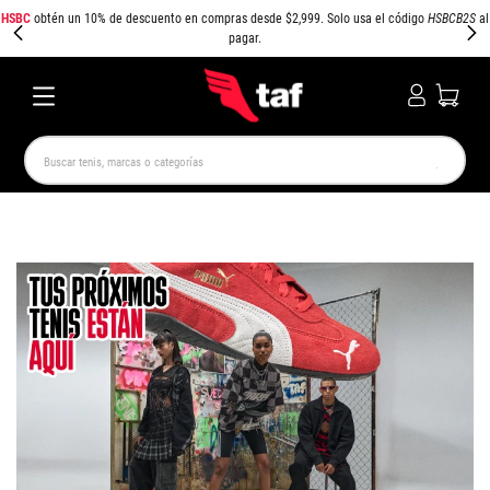
HSBC
obtén un 10% de descuento en compras desde $2,999. Solo usa el código
HSBCB2S
al
pagar.
Buscar tenis, marcas o categorías
TÉRMINOS MÁS BUSCADOS
NEW BALANCE
SAMBA
AIR FORCE 1
JORDAN
SPEEDCAT
SPEZIAL
JORDAN 1
AIR MAX
PUMA SPEEDCAT
CAMPUS