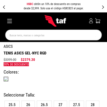
HSBC
obtén un 10% de descuento en compras
desde $2,999. Solo usa el código
HSBCB2S
al pagar.
Buscar tenis, marcas o categorías
TÉRMINOS MÁS BUSCADOS
ASICS
TENIS ASICS GEL-NYC RGD
NEW BALANCE
SAMBA
AIR FORCE 1
JORDAN
$
3399
.
00
$
2379
.
30
SPEEDCAT
JORDAN 1
SPEZIAL
AIR MAX
PUMA SPEEDCAT
CAMPUS
Colores
25.5
26
26.5
27
27.5
28