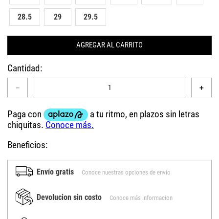
28.5
29
29.5
AGREGAR AL CARRITO
Cantidad
－
＋
Beneficios:
Envío gratis
Conoce nuestras opciones de envío
Devolucion sin costo
Conoce más informacion