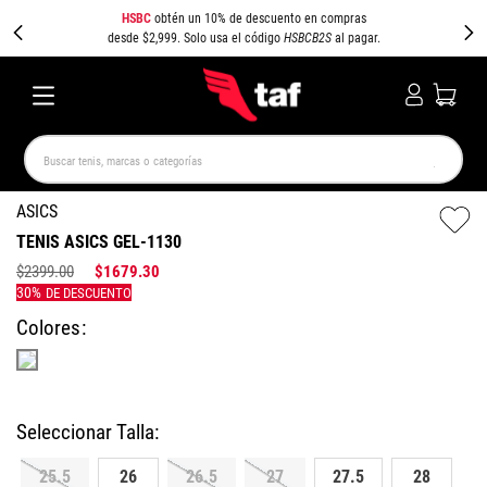
HSBC
obtén un 10% de descuento en compras
desde $2,999. Solo usa el código
HSBCB2S
al pagar.
Buscar tenis, marcas o categorías
TÉRMINOS MÁS BUSCADOS
ASICS
TENIS ASICS GEL-1130
NEW BALANCE
SAMBA
AIR FORCE 1
JORDAN
$
2399
.
00
$
1679
.
30
SPEEDCAT
SPEZIAL
JORDAN 1
PUMA SPEEDCAT
CAMPUS
AIR MAX
Colores
25.5
26
26.5
27
27.5
28