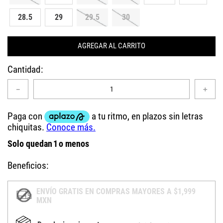
28.5
29
29.5
30
AGREGAR AL CARRITO
Cantidad
－
＋
Solo quedan
1
o menos
Beneficios:
ENVÍO GRATIS EN COMPRAS MAYORES A $1,999
MXN