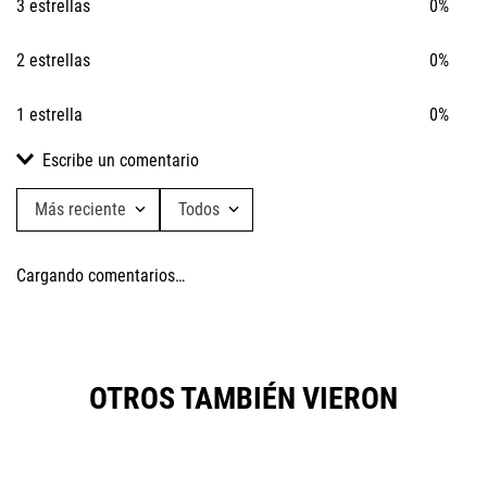
3 estrellas
0%
2 estrellas
0%
1 estrella
0%
Escribe un comentario
Más reciente
Todos
Agregar comentario
Cargando comentarios…
Título
Califica el producto de 1 a 5 estrellas
OTROS TAMBIÉN VIERON
★
★
★
★
★
Tu nombre