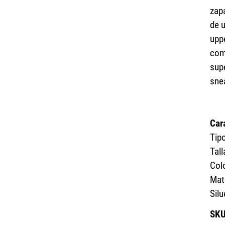
zapa
de 
upp
com
sup
sne
Car
Tip
Tall
Col
Mate
Sil