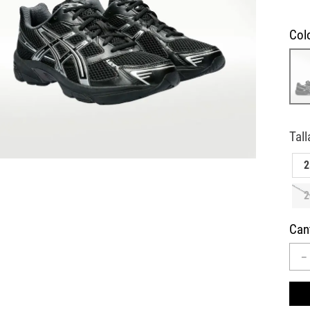
10
.
AIR MAX
Col
2
2
Can
－