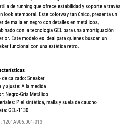
tilla de running que ofrece estabilidad y soporte a través
un look atemporal. Este colorway tan único, presenta un
er de malla en negro con detalles en metálicos,
binado con la tecnología GEL para una amortiguación
erior. Este modelo es ideal para quienes buscan un
aker funcional con una estética retro.
acterísticas
o de calzado: Sneaker
a y ajuste: A la medida
or: Negro-Gris Metálico
riales: Piel sintética, malla y suela de caucho
ueta: GEL-1130
:
1201A906.001-013