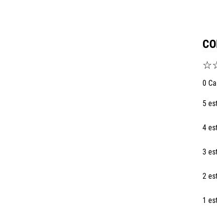
CO
☆
0 Ca
5 es
4 es
3 es
2 es
1 es