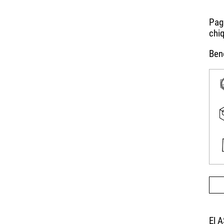
Bene
El 