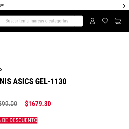
gar.
ar tenis, marcas o categorías
CS
NIS ASICS GEL-1130
399
.
00
$
1679
.
30