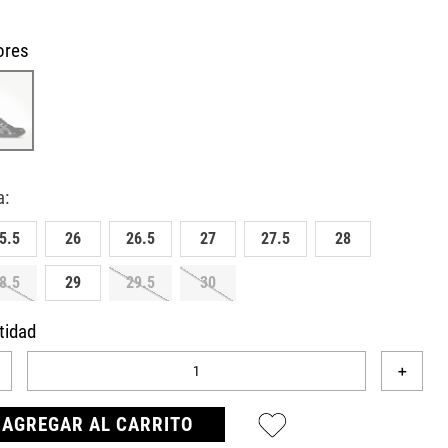
ores
5.5
26
26.5
27
27.5
28
8.5
29
29.5
30
tidad
＋
AGREGAR AL CARRITO