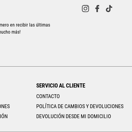
Tallas Calzado
mero en recibir las últimas
 mucho más!
23
23.5
24
24.5
25
26.5
27
27.5
28
28.5
AGREGAR AL CARRITO
SERVICIO AL CLIENTE
CONTACTO
ONES
POLÍTICA DE CAMBIOS Y DEVOLUCIONES
IÓN
DEVOLUCIÓN DESDE MI DOMICILIO