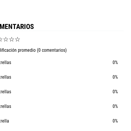
MENTARIOS
☆
☆
☆
☆
lificación promedio
(0 comentarios)
trellas
0%
trellas
0%
trellas
0%
trellas
0%
trella
0%