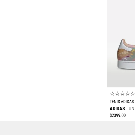
☆
☆
☆
☆
TENIS ADIDAS 
ADIDAS
UN
$
2399
.
00