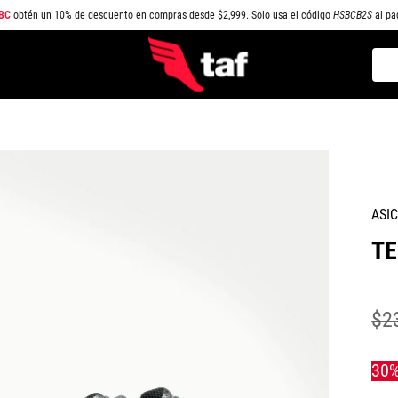
BC
obtén un 10% de descuento en compras desde $2,999. Solo usa el código
HSBCB2S
al pa
Busc
TÉRMINOS MÁS BUSCADOS
1
.
NEW BALANCE
2
.
SAMBA
3
.
AIR FORCE 1
ASI
4
.
JORDAN
TE
5
.
SPEEDCAT
6
.
JORDAN 1
7
.
CAMPUS
$
2
8
.
SPEZIAL
9
.
PUMA SPEEDCAT