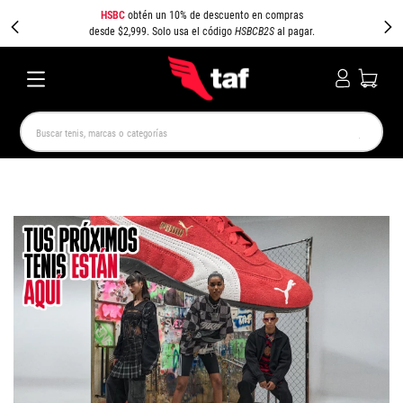
HSBC
obtén un 10% de descuento en compras
desde $2,999. Solo usa el código
HSBCB2S
al pagar.
Buscar tenis, marcas o categorías
TÉRMINOS MÁS BUSCADOS
NEW BALANCE
SAMBA
AIR FORCE 1
JORDAN
SPEEDCAT
SPEZIAL
JORDAN 1
PUMA SPEEDCAT
CAMPUS
AIR MAX