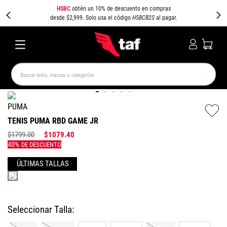
HSBC
obtén un 10% de descuento en compras
desde $2,999. Solo usa el código
HSBCB2S
al pagar.
Buscar tenis, marcas o categorías
TÉRMINOS MÁS BUSCADOS
PUMA
NEW BALANCE
SAMBA
AIR FORCE 1
JORDAN
TENIS PUMA RBD GAME JR
SPEEDCAT
JORDAN 1
SPEZIAL
PUMA SPEEDCAT
$
1799
.
00
$
1079
.
40
CAMPUS
AIR MAX
Colores