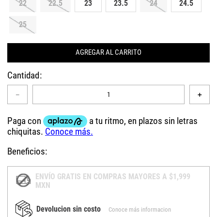
22
22.5
23
23.5
24
24.5
25
AGREGAR AL CARRITO
Cantidad
－
＋
Beneficios:
ENVÍO GRATIS EN COMPRAS MAYORES A $1,999
MXN
Devolucion sin costo
Conoce más informacion