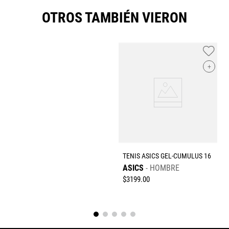
Califica el producto de 1 a 5 estrellas
OTROS TAMBIÉN VIERON
★
★
★
★
★
Tu nombre
+
Dirección de email
Escribe un comentario
TENIS ASICS GEL-CUMULUS 16
ASICS
HOMBRE
$
3199
.
00
Enviar comentario