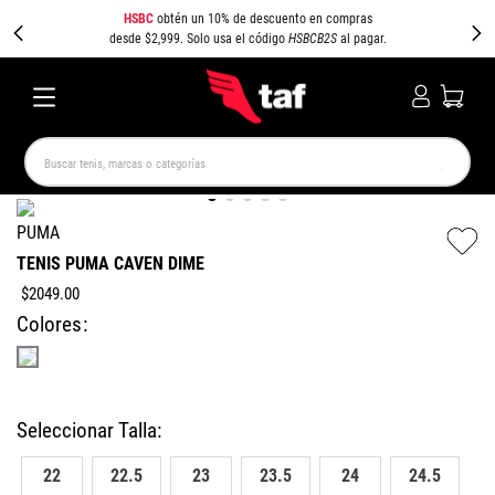
HSBC
obtén un 10% de descuento en compras
desde $2,999. Solo usa el código
HSBCB2S
al pagar.
Buscar tenis, marcas o categorías
TÉRMINOS MÁS BUSCADOS
PUMA
NEW BALANCE
SAMBA
AIR FORCE 1
JORDAN
TENIS PUMA CAVEN DIME
SPEEDCAT
JORDAN 1
CAMPUS
SPEZIAL
$
2049
.
00
Colores
PUMA SPEEDCAT
AIR MAX
22
22.5
23
23.5
24
24.5