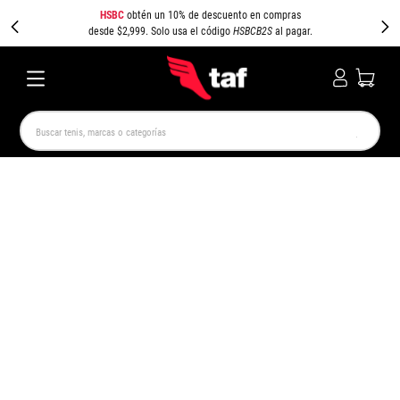
HSBC
obtén un 10% de descuento en compras
desde $2,999. Solo usa el código
HSBCB2S
al pagar.
Buscar tenis, marcas o categorías
TÉRMINOS MÁS BUSCADOS
NEW BALANCE
SAMBA
AIR FORCE 1
JORDAN
SPEEDCAT
JORDAN 1
SPEZIAL
AIR MAX
PUMA SPEEDCAT
CAMPUS