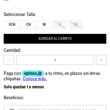
ECH
CH
M
G
EG
AGREGAR AL CARRITO
Cantidad
－
＋
Solo quedan
1
o menos
Beneficios: