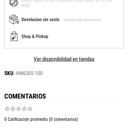
ENVÍO GRATIS EN COMPRAS MAYORES A $1,999
MXN
Devolucion sin costo
Conoce más informacion
Shop & Pickup
Ver disponibilidad en tiendas
:
HM6305-100
COMENTARIOS
☆
☆
☆
☆
☆
0 Calificación promedio
(0 comentarios)