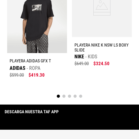
Escribe un comentario
PLAYERA NIKE K NSW LS BOXY
SLIDE
NIKE
KIDS
PLAYERA ADIDAS GFX T
$
649
.
00
$
324
.
50
ADIDAS
ROPA
Enviar comentario
$
599
.
00
$
419
.
30
DESCARGA NUESTRA TAF APP