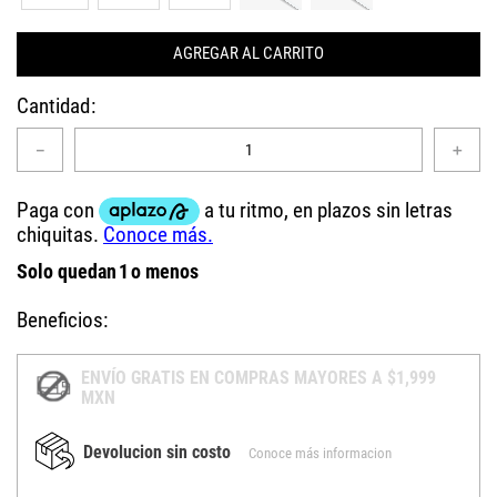
AGREGAR AL CARRITO
Cantidad
－
＋
Solo quedan
1
o menos
Beneficios:
ENVÍO GRATIS EN COMPRAS MAYORES A $1,999
MXN
Devolucion sin costo
Conoce más informacion