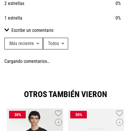
2 estrellas
0%
1 estrella
0%
Escribe un comentario
Más reciente
Todos
Agregar comentario
Cargando comentarios…
Título
Califica el producto de 1 a 5 estrellas
OTROS TAMBIÉN VIERON
★
★
★
★
★
Tu nombre
+
+
Dirección de email