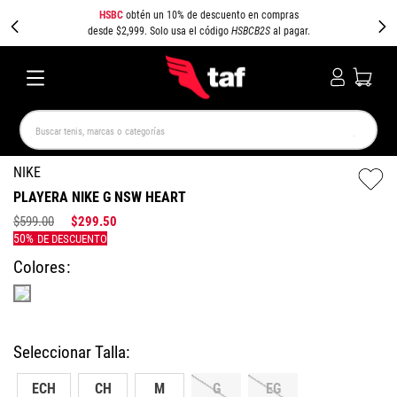
HSBC
obtén un 10% de descuento en compras
desde $2,999. Solo usa el código
HSBCB2S
al pagar.
Buscar tenis, marcas o categorías
TÉRMINOS MÁS BUSCADOS
NIKE
PLAYERA NIKE G NSW HEART
NEW BALANCE
SAMBA
AIR FORCE 1
JORDAN
$
599
.
00
$
299
.
50
SPEEDCAT
JORDAN 1
SPEZIAL
AIR MAX
PUMA SPEEDCAT
CAMPUS
Colores
ECH
CH
M
G
EG