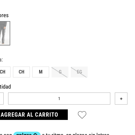
ores
ECH
CH
M
G
EG
tidad
＋
AGREGAR AL CARRITO