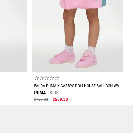
Enviar comentario
☆
☆
☆
☆
☆
FALDA PUMA X GABBYS DOLLHOUSE BALLOON WV
PUMA
KIDS
$
799
.
00
$
559
.
30