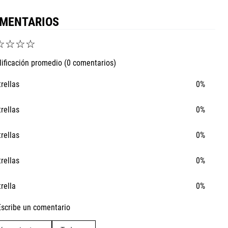
MENTARIOS
☆
☆
☆
☆
lificación promedio
(0 comentarios)
trellas
0%
trellas
0%
trellas
0%
trellas
0%
trella
0%
Escribe un comentario