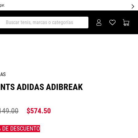
gar.
ar tenis, marcas o categorías
DAS
NTS ADIDAS ADIBREAK
149
.
00
$
574
.
50