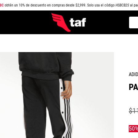
BC
obtén un 10% de descuento en compras desde $2,999. Solo usa el código
HSBCB2S
al pa
Busc
TÉRMINOS MÁS BUSCADOS
1
.
NEW BALANCE
2
.
SAMBA
3
.
AIR FORCE 1
ADI
4
.
JORDAN
PA
5
.
SPEEDCAT
6
.
SPEZIAL
7
.
JORDAN 1
$
1
8
.
PUMA SPEEDCAT
9
.
CAMPUS