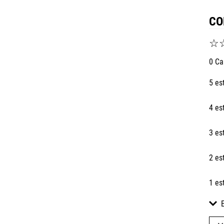
CO
☆
0 Ca
5 es
4 es
3 es
2 es
1 es