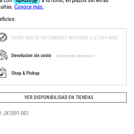
ficios:
ENVÍO GRATIS EN COMPRAS MAYORES A $1,999 MXN
Devolucion sin costo
Conoce más informacion
Shop & Pickup
VER DISPONIBILIDAD EN TIENDAS
:
JX1091-001