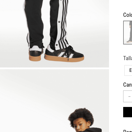
10
.
AIR MAX
Col
Can
－