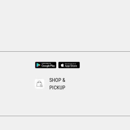
Tallas Ropa
3T
4T
5T
6T
7T
AGREGAR AL CARRITO
SHOP &
PICKUP