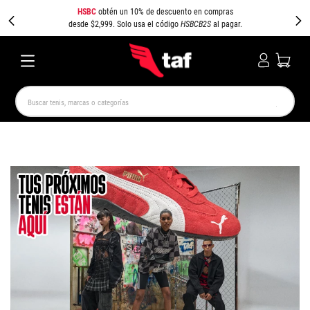
HSBC
obtén un 10% de descuento en compras
desde $2,999. Solo usa el código
HSBCB2S
al pagar.
Buscar tenis, marcas o categorías
TÉRMINOS MÁS BUSCADOS
NEW BALANCE
SAMBA
AIR FORCE 1
JORDAN
SPEEDCAT
JORDAN 1
SPEZIAL
PUMA SPEEDCAT
CAMPUS
AIR MAX