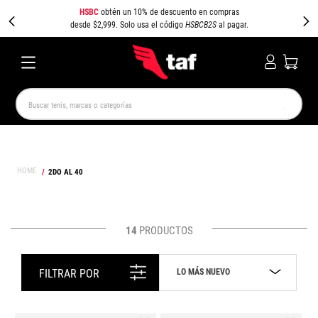
HSBC
obtén un 10% de descuento en compras
desde $2,999. Solo usa el código
HSBCB2S
al pagar.
Buscar tenis, marcas o categorías
TÉRMINOS MÁS BUSCADOS
NEW BALANCE
SAMBA
AIR FORCE 1
JORDAN
2DO AL 40
SPEEDCAT
SPEZIAL
JORDAN 1
AIR MAX
PUMA SPEEDCAT
CAMPUS
14
PRODUCTOS
LO MÁS NUEVO
FILTRAR POR