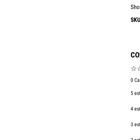
Sho
CO
☆
0 Ca
5 es
4 es
3 es