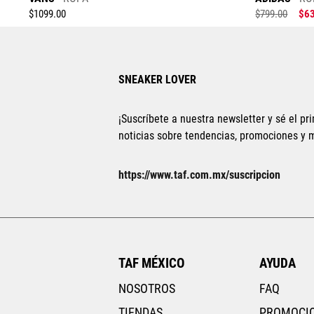
$
1099
.
00
$
799
.
00
$
6
SNEAKER LOVER
¡Suscríbete a nuestra newsletter y sé el pri
noticias sobre tendencias, promociones y
Tallas Ropa
https://www.taf.com.mx/suscripcion
28
30
32
34
31
ECH
CH
AGREGAR AL CARRITO
TAF MÉXICO
AYUDA
NOSOTROS
FAQ
TIENDAS
PROMOCI