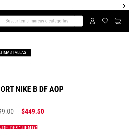
ar tenis, marcas o categorías
E
ORT NIKE B DF AOP
99
.
00
$
449
.
50