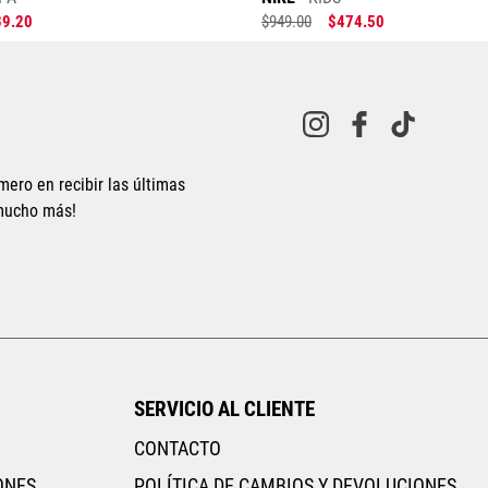
39
.
20
$
949
.
00
$
474
.
50
mero en recibir las últimas
 mucho más!
Tallas Ropa
Tallas Ropa
M
G
EG
ECH
CH
M
G
EG
AGREGAR AL CARRITO
AGREGAR AL CARRITO
SERVICIO AL CLIENTE
CONTACTO
ONES
POLÍTICA DE CAMBIOS Y DEVOLUCIONES