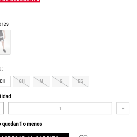
ores
ECH
CH
M
G
EG
tidad
＋
o quedan
1
o menos