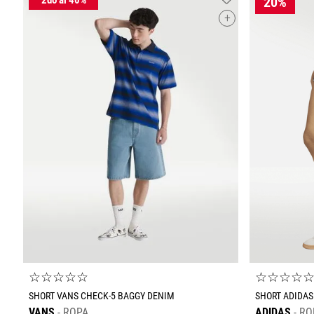
+
☆
☆
☆
☆
☆
☆
☆
☆
☆
SHORT VANS CHECK-5 BAGGY DENIM
SHORT ADIDAS
VANS
ROPA
ADIDAS
RO