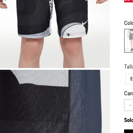
10
.
AIR MAX
Col
Can
－
Sol