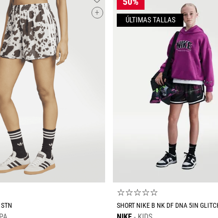
+
☆
☆
☆
☆
☆
☆
 STN
SHORT NIKE B NK DF DNA 5IN GLITC
PA
NIKE
KIDS