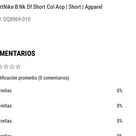
rtNike B Nk Df Short Col Aop | Short | Apparel
:
DQ8969-010
MENTARIOS
☆
☆
☆
☆
lificación promedio
(0 comentarios)
trellas
0%
trellas
0%
trellas
0%