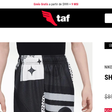
Envío Gratis
a partir de $999 +
9 MSI
Busc
TÉRMINOS MÁS BUSCADOS
1
.
NEW BALANCE
2
.
SAMBA
3
.
AIR FORCE 1
4
.
JORDAN
NIK
5
.
SPEEDCAT
SH
6
.
JORDAN 1
7
.
SPEZIAL
$
8
8
.
PUMA SPEEDCAT
9
.
CAMPUS