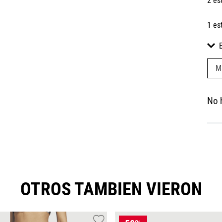
2 es
1 es
M
No 
OTROS TAMBIEN VIERON