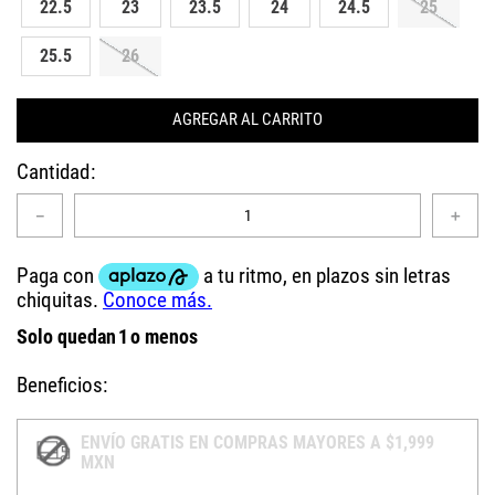
22.5
23
23.5
24
24.5
25
25.5
26
AGREGAR AL CARRITO
Cantidad
－
＋
Solo quedan
1
o menos
Beneficios:
ENVÍO GRATIS EN COMPRAS MAYORES A $1,999
MXN