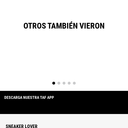
Califica el producto de 1 a 5 estrellas
OTROS TAMBIÉN VIERON
★
★
★
★
★
Tu nombre
Dirección de email
Escribe un comentario
DESCARGA NUESTRA TAF APP
SNEAKER LOVER
Enviar comentario