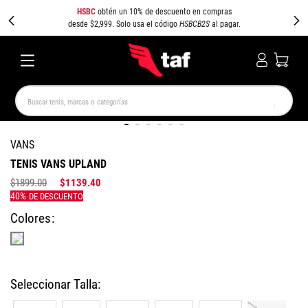
HSBC
obtén un 10% de descuento en compras
desde $2,999. Solo usa el código
HSBCB2S
al pagar.
Buscar tenis, marcas o categorías
TÉRMINOS MÁS BUSCADOS
VANS
NEW BALANCE
SAMBA
AIR FORCE 1
JORDAN
TENIS VANS UPLAND
SPEEDCAT
JORDAN 1
SPEZIAL
AIR MAX
$
1899
.
00
$
1139
.
40
PUMA SPEEDCAT
CAMPUS
Colores