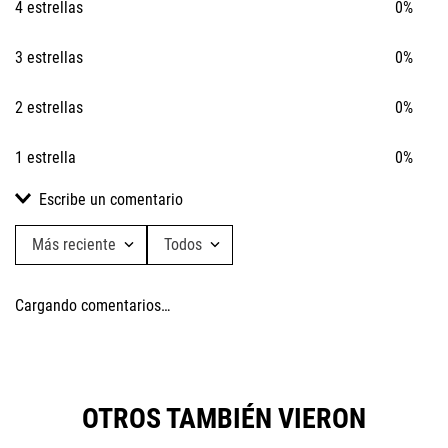
4 estrellas
0%
3 estrellas
0%
2 estrellas
0%
1 estrella
0%
Escribe un comentario
Más reciente
Todos
Agregar comentario
Cargando comentarios…
Título
Califica el producto de 1 a 5 estrellas
OTROS TAMBIÉN VIERON
★
★
★
★
★