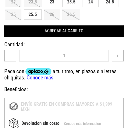
22
22.5
23
23.5
24
24.5
25
25.5
26
26.5
AGREGAR AL CARRITO
Cantidad
－
＋
Beneficios:
ENVÍO GRATIS EN COMPRAS MAYORES A $1,999
MXN
Devolucion sin costo
Conoce más informacion