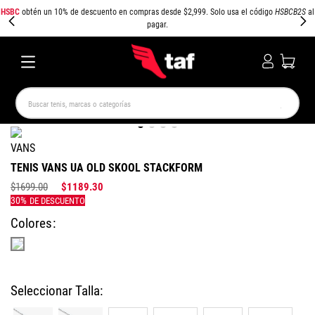
HSBC
obtén un 10% de descuento en compras desde $2,999. Solo usa el código
HSBCB2S
al
pagar.
Buscar tenis, marcas o categorías
TÉRMINOS MÁS BUSCADOS
VANS
NEW BALANCE
SAMBA
AIR FORCE 1
JORDAN
TENIS VANS UA OLD SKOOL STACKFORM
SPEEDCAT
SPEZIAL
JORDAN 1
AIR MAX
$
1699
.
00
$
1189
.
30
PUMA SPEEDCAT
CAMPUS
Colores