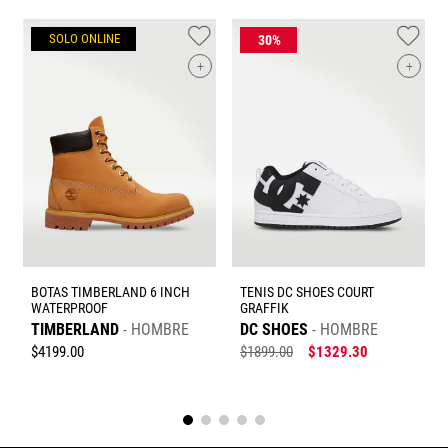
Tu nombre
SOLO ONLINE
I
+
+
Dirección de email
Escribe un comentario
BOTAS TIMBERLAND 6 INCH
TENIS DC SHOES COURT
WATERPROOF
GRAFFIK
Enviar comentario
TIMBERLAND
HOMBRE
DC SHOES
HOMBRE
$
4199
.
00
$
1899
.
00
$
1329
.
30