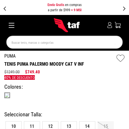
Envío Gratis
en compras
a partir de $999
+ 9 MSI
Buscar tenis, marcas o categorías
TÉRMINOS MÁS BUSCADOS
PUMA
TENIS PUMA PALERMO MOODY CAT V INF
NEW BALANCE
SAMBA
AIR FORCE 1
JORDAN
$
1249
.
00
$
749
.
40
SPEEDCAT
JORDAN 1
SPEZIAL
AIR MAX
PUMA SPEEDCAT
CAMPUS
Colores
10
11
12
13
14
15