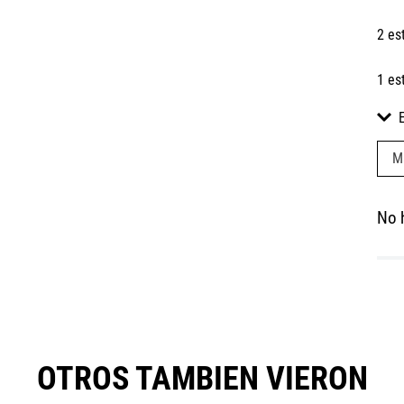
2 es
1 es
M
No 
OTROS TAMBIEN VIERON