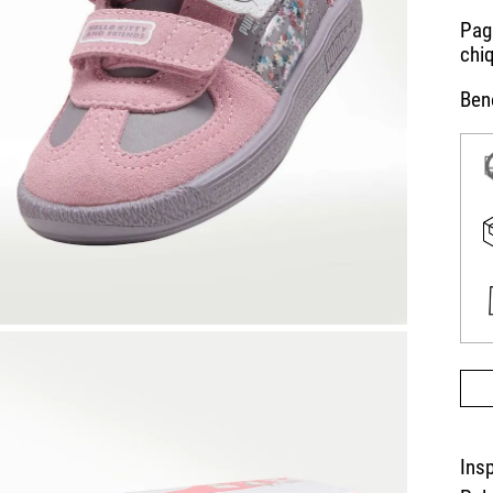
Bene
Insp