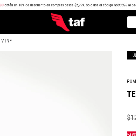
BC
obtén un 10% de descuento en compras desde $2,999. Solo usa el código
HSBCB2S
al pa
Busc
TÉRMINOS MÁS BUSCADOS
 V INF
1
.
NEW BALANCE
2
.
SAMBA
3
.
AIR FORCE 1
4
.
JORDAN
PUM
5
.
SPEEDCAT
TE
6
.
SPEZIAL
7
.
JORDAN 1
$
1
8
.
PUMA SPEEDCAT
9
.
CAMPUS