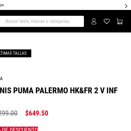
gar.
ar tenis, marcas o categorías
A
NIS PUMA PALERMO HK&FR 2 V INF
299
.
00
$
649
.
50