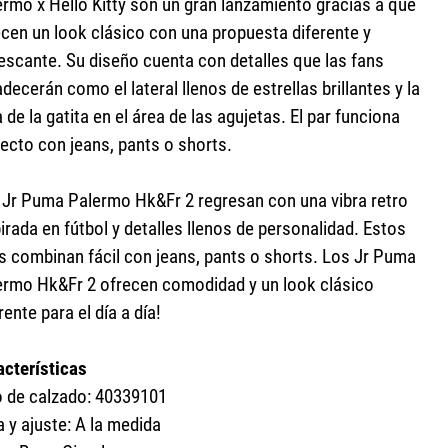
ermo x Hello Kitty son un gran lanzamiento gracias a que
ecen un look clásico con una propuesta diferente y
rescante. Su diseño cuenta con detalles que las fans
decerán como el lateral llenos de estrellas brillantes y la
 de la gatita en el área de las agujetas. El par funciona
fecto con jeans, pants o shorts.
 Jr Puma Palermo Hk&Fr 2 regresan con una vibra retro
irada en fútbol y detalles llenos de personalidad. Estos
is combinan fácil con jeans, pants o shorts. Los Jr Puma
ermo Hk&Fr 2 ofrecen comodidad y un look clásico
rente para el día a día!
acterísticas
o de calzado: 40339101
a y ajuste: A la medida