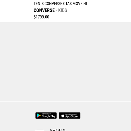
TENIS CONVERSE CTAS MOVE HI
CONVERSE
KIDS
$
1799
.
00
Tallas Calzado
21.5
22
22.5
23
23.5
24
24.5
25
AGREGAR AL CARRITO
SHOP &