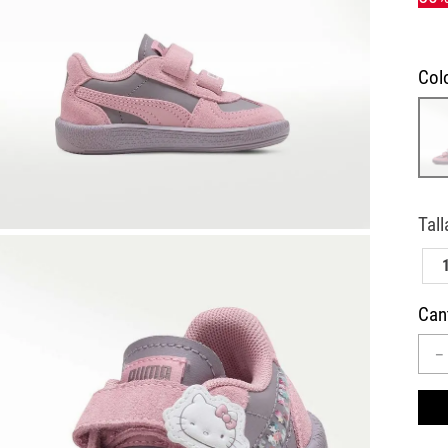
10
.
AIR MAX
Col
Can
－