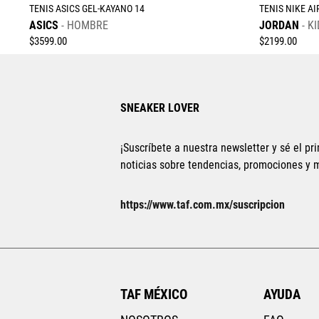
TENIS ASICS GEL-KAYANO 14
TENIS NIKE AI
ASICS
HOMBRE
JORDAN
KI
$
3599
.
00
$
2199
.
00
SNEAKER LOVER
¡Suscríbete a nuestra newsletter y sé el pri
noticias sobre tendencias, promociones y
Tallas Calzado
25
25.5
26
26.5
27
27.5
28
https://www.taf.com.mx/suscripcion
28.5
29
22.5
23
AGREGAR AL CARRITO
TAF MÉXICO
AYUDA