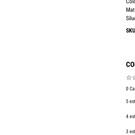
Col
Mat
Silu
CO
☆
0 Ca
5 es
4 es
3 es