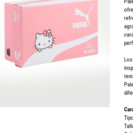
Pal
ofr
ref
agra
cara
per
Los
insp
ten
Pal
dife
Car
Tip
Tall