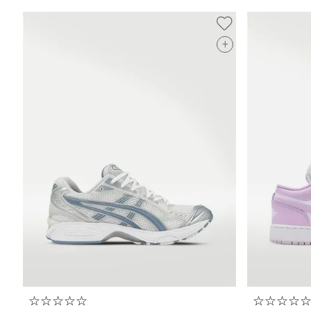
+
T
☆
☆
☆
☆
☆
☆
☆
☆
☆