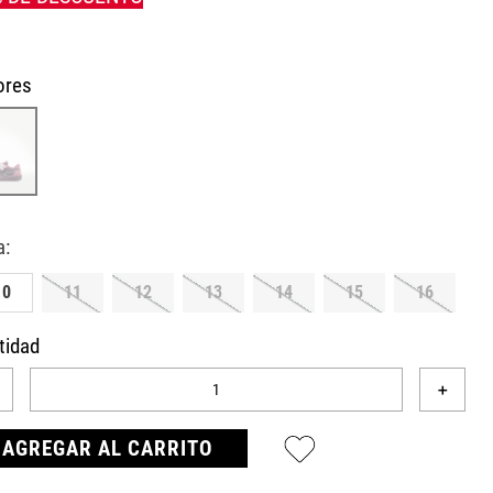
ores
10
11
12
13
14
15
16
tidad
＋
AGREGAR AL CARRITO