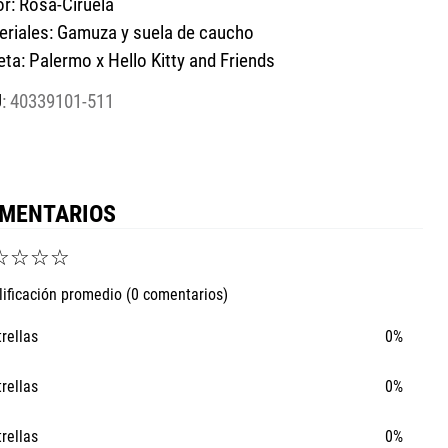
or: Rosa-Ciruela
eriales: Gamuza y suela de caucho
eta: Palermo x Hello Kitty and Friends
:
40339101-511
MENTARIOS
☆
☆
☆
☆
lificación promedio
(0 comentarios)
trellas
0%
trellas
0%
trellas
0%