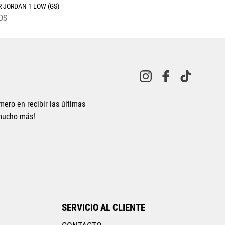
R JORDAN 1 LOW (GS)
DS
mero en recibir las últimas
 mucho más!
Tallas Calzado
23.5
24
24.5
25
AGREGAR AL CARRITO
SERVICIO AL CLIENTE