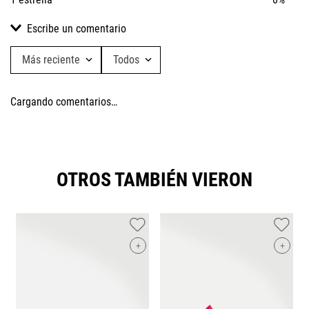
Escribe un comentario
Más reciente
Todos
Agregar comentario
Cargando comentarios…
Título
Califica el producto de 1 a 5 estrellas
OTROS TAMBIÉN VIERON
★
★
★
★
★
Tu nombre
+
+
Dirección de email