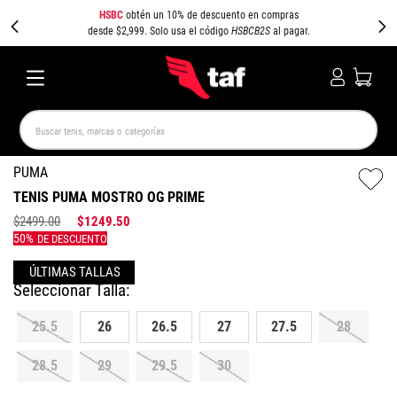
HSBC
obtén un 10% de descuento en compras
desde $2,999. Solo usa el código
HSBCB2S
al pagar.
Buscar tenis, marcas o categorías
TÉRMINOS MÁS BUSCADOS
PUMA
TENIS PUMA MOSTRO OG PRIME
NEW BALANCE
SAMBA
AIR FORCE 1
JORDAN
$
2499
.
00
$
1249
.
50
SPEEDCAT
JORDAN 1
SPEZIAL
AIR MAX
PUMA SPEEDCAT
CAMPUS
25.5
26
26.5
27
27.5
28
28.5
29
29.5
30