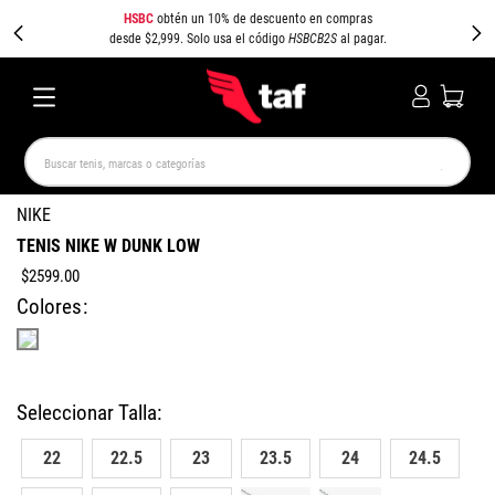
HSBC
obtén un 10% de descuento en compras
desde $2,999. Solo usa el código
HSBCB2S
al pagar.
Buscar tenis, marcas o categorías
TÉRMINOS MÁS BUSCADOS
NIKE
TENIS NIKE W DUNK LOW
NEW BALANCE
SAMBA
AIR FORCE 1
JORDAN
$
2599
.
00
SPEEDCAT
JORDAN 1
SPEZIAL
AIR MAX
Colores
PUMA SPEEDCAT
CAMPUS
22
22.5
23
23.5
24
24.5