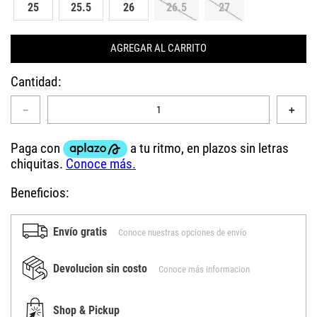
25
25.5
26
26.5
27
AGREGAR AL CARRITO
Cantidad
－
＋
Beneficios:
Envío gratis
Conoce nuestras opciones de envío
Devolucion sin costo
Conoce más informacion
Shop & Pickup