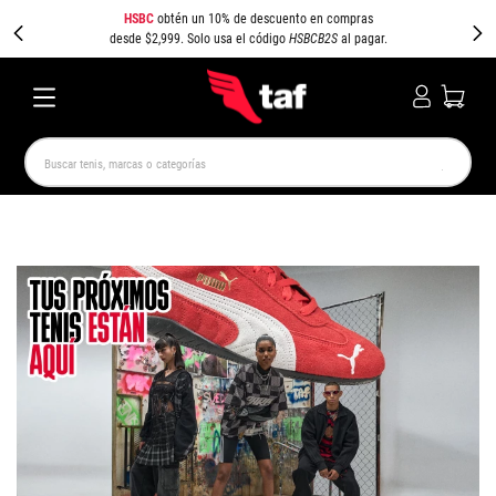
HSBC
obtén un 10% de descuento en compras
desde $2,999. Solo usa el código
HSBCB2S
al pagar.
Buscar tenis, marcas o categorías
TÉRMINOS MÁS BUSCADOS
NEW BALANCE
SAMBA
AIR FORCE 1
JORDAN
SPEEDCAT
JORDAN 1
SPEZIAL
PUMA SPEEDCAT
CAMPUS
AIR MAX