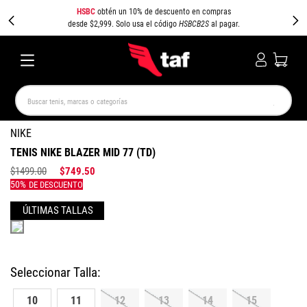
HSBC
obtén un 10% de descuento en compras
desde $2,999. Solo usa el código
HSBCB2S
al pagar.
Buscar tenis, marcas o categorías
TÉRMINOS MÁS BUSCADOS
NIKE
TENIS NIKE BLAZER MID 77 (TD)
NEW BALANCE
SAMBA
AIR FORCE 1
JORDAN
$
1499
.
00
$
749
.
50
SPEEDCAT
SPEZIAL
JORDAN 1
PUMA SPEEDCAT
CAMPUS
AIR MAX
Colores
10
11
12
13
14
15