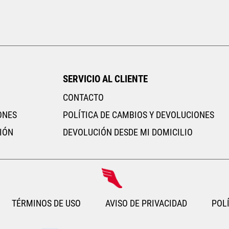
26
26.5
27
27.5
28
22
22.5
23
23.5
24
25.5
26
26.5
AGREGAR AL CARRITO
AGREGAR AL CARRITO
SERVICIO AL CLIENTE
CONTACTO
ONES
POLÍTICA DE CAMBIOS Y DEVOLUCIONES
IÓN
DEVOLUCIÓN DESDE MI DOMICILIO
TÉRMINOS DE USO
AVISO DE PRIVACIDAD
POLÍ