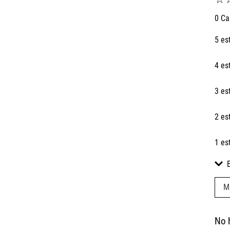
0 Ca
5 es
4 es
3 es
2 es
1 es
M
No 