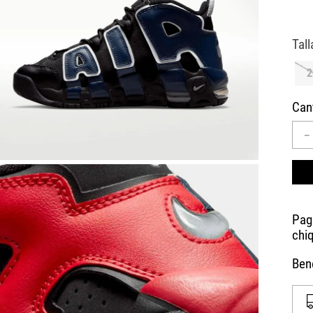
10
.
CAMPUS
2
Can
－
Bene