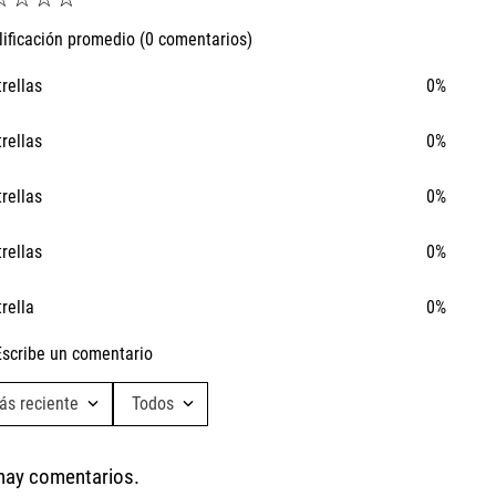
lificación promedio
(0 comentarios)
trellas
0%
trellas
0%
trellas
0%
Ta
Ca
trellas
0%
trella
0%
Escribe un comentario
ás reciente
Todos
Agregar comentario
hay comentarios.
Título