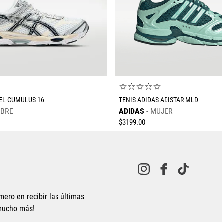
☆
☆
☆
☆
☆
☆
GEL-CUMULUS 16
TENIS ADIDAS ADISTAR MLD
BRE
ADIDAS
MUJER
$
3199
.
00
mero en recibir las últimas
 mucho más!
Tallas Calzado
Tallas Calzado