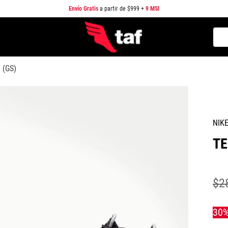
Envío Gratis
a partir de $999 +
9 MSI
Busc
TÉRMINOS MÁS BUSCADOS
 (GS)
1
.
NEW BALANCE
2
.
SAMBA
3
.
AIR FORCE 1
NIK
4
.
JORDAN
TE
5
.
SPEEDCAT
6
.
JORDAN 1
7
.
SPEZIAL
$
2
8
.
AIR MAX
9
.
PUMA SPEEDCAT