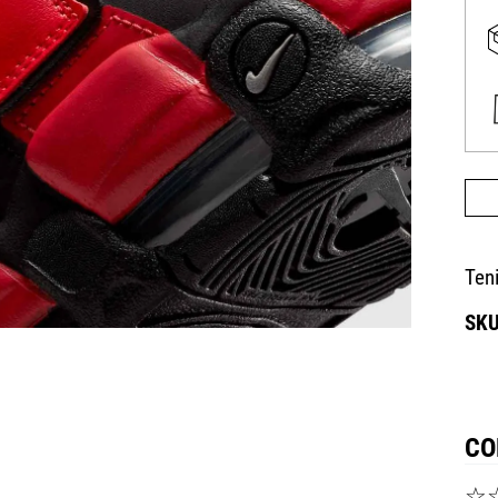
Ten
CO
☆