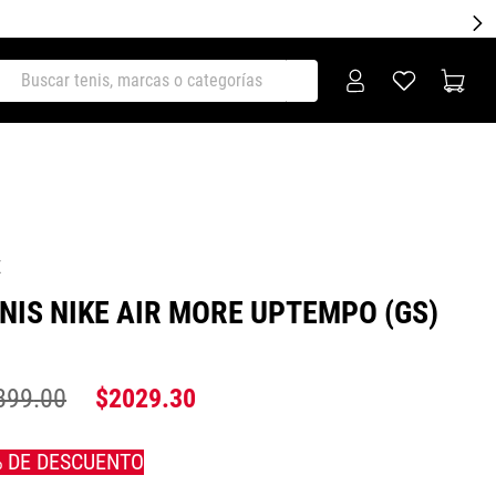
ar tenis, marcas o categorías
E
NIS NIKE AIR MORE UPTEMPO (GS)
899
.
00
$
2029
.
30