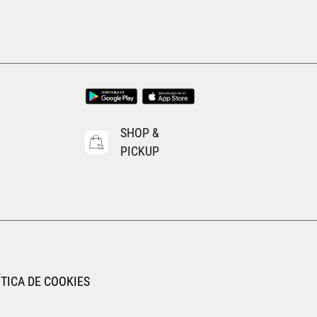
Tallas Calzado
24.5
25
11
12
13
14
15
16
AGREGAR AL CARRITO
SHOP &
PICKUP
TICA DE COOKIES