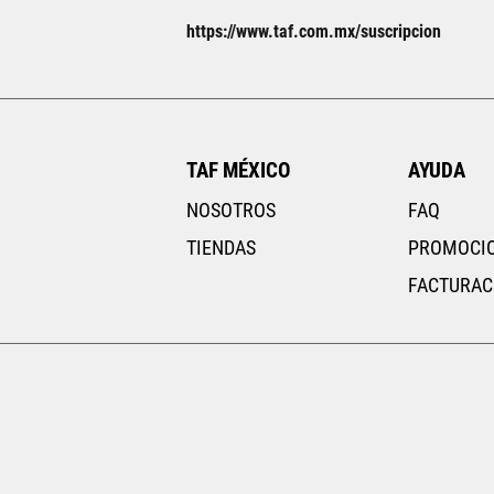
25
25.5
https://www.taf.com.mx/suscripcion
28.5
29
TAF MÉXICO
AYUDA
NOSOTROS
FAQ
TIENDAS
PROMOCI
FACTURAC