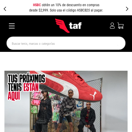
HSBC
obtén un 10% de descuento en compras
desde $2,999. Solo usa el código
HSBCB2S
al pagar.
Buscar tenis, marcas o categorías
TÉRMINOS MÁS BUSCADOS
NEW BALANCE
SAMBA
AIR FORCE 1
JORDAN
SPEEDCAT
SPEZIAL
JORDAN 1
PUMA SPEEDCAT
CAMPUS
AIR MAX