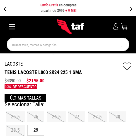
Envío gratis
recogiendo en tienda TAF
Buscar tenis, marcas o categorías
TÉRMINOS MÁS BUSCADOS
LACOSTE
NEW BALANCE
SAMBA
AIR FORCE 1
JORDAN
TENIS LACOSTE L003 2K24 225 1 SMA
SPEEDCAT
JORDAN 1
SPEZIAL
AIR MAX
$
4390
.
00
$
2195
.
00
PUMA SPEEDCAT
CAMPUS
25.5
26
26.5
27
27.5
28
28.5
29