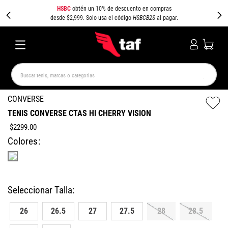
HSBC
obtén un 10% de descuento en compras
desde $2,999. Solo usa el código
HSBCB2S
al pagar.
Buscar tenis, marcas o categorías
TÉRMINOS MÁS BUSCADOS
CONVERSE
TENIS CONVERSE CTAS HI CHERRY VISION
NEW BALANCE
SAMBA
AIR FORCE 1
JORDAN
$
2299
.
00
SPEEDCAT
JORDAN 1
SPEZIAL
PUMA SPEEDCAT
Colores
CAMPUS
AIR MAX
26
26.5
27
27.5
28
28.5