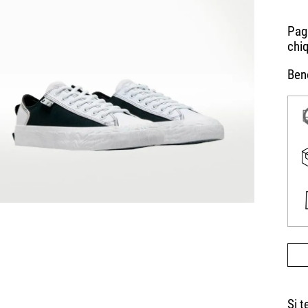
Bene
Si 