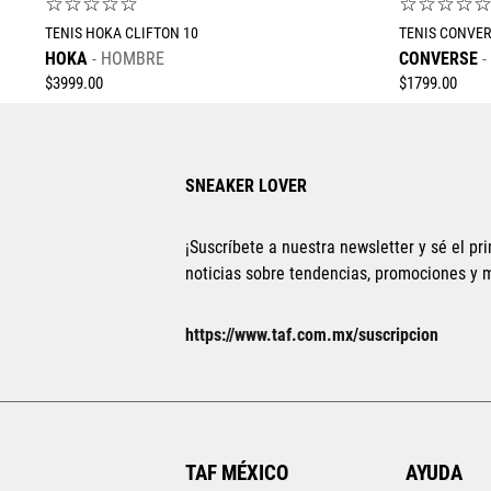
☆
☆
☆
☆
☆
☆
☆
☆
☆
TENIS HOKA CLIFTON 10
TENIS CONVER
HOKA
HOMBRE
CONVERSE
$
3999
.
00
$
1799
.
00
SNEAKER LOVER
¡Suscríbete a nuestra newsletter y sé el pri
noticias sobre tendencias, promociones y
Tallas Calzado
21.5
22
https://www.taf.com.mx/suscripcion
25.5
26
26.5
27
27.5
28
28.5
25
AGREGAR AL CARRITO
TAF MÉXICO
AYUDA