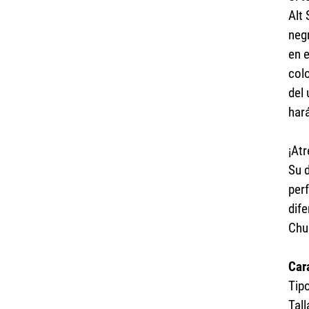
Alt
neg
en 
colo
del
har
¡At
Su d
per
dife
Chuc
Car
Tip
Tall