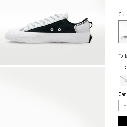
10
.
CAMPUS
Col
2
2
Can
－