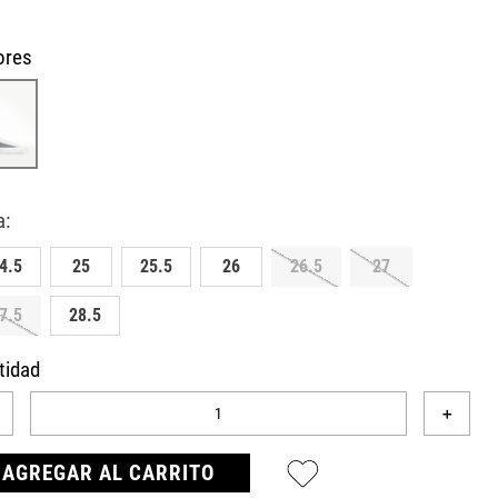
ores
4.5
25
25.5
26
26.5
27
7.5
28.5
tidad
＋
AGREGAR AL CARRITO