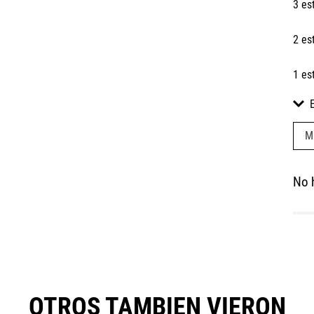
3 es
2 es
1 es
M
No 
OTROS TAMBIEN VIERON