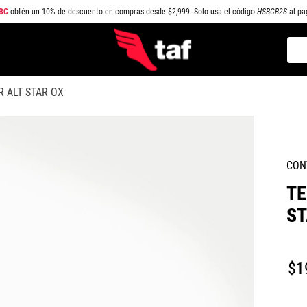
BC
obtén un 10% de descuento en compras desde $2,999. Solo usa el código
HSBCB2S
al pa
Busc
TÉRMINOS MÁS BUSCADOS
 ALT STAR OX
1
.
NEW BALANCE
2
.
SAMBA
3
.
AIR FORCE 1
CON
4
.
JORDAN
TE
5
.
SPEEDCAT
ST
6
.
JORDAN 1
7
.
SPEZIAL
$
1
8
.
AIR MAX
9
.
PUMA SPEEDCAT