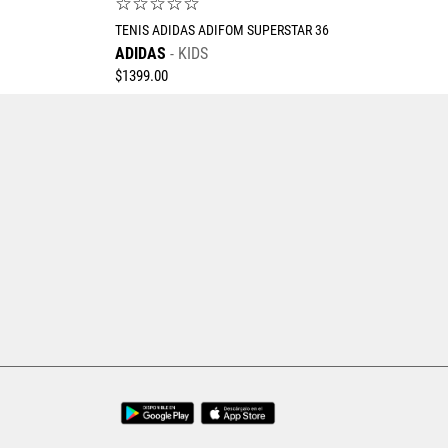
☆
☆
☆
☆
☆
TENIS ADIDAS ADIFOM SUPERSTAR 36
ADIDAS
KIDS
$
1399
.
00
Tallas Calzado
16.5
17
17.5
18
18.5
19
19.5
15
16
20
20.5
21
21.5
22
AGREGAR AL CARRITO