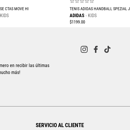
☆
☆
☆
☆
☆
☆
SE CTAS MOVE HI
TENIS ADIDAS HANDBALL SPEZIAL J
KIDS
ADIDAS
KIDS
$
1199
.
00
mero en recibir las últimas
 mucho más!
Tallas Calzado
Tallas Calzado
22.5
23
23.5
24
24.5
10
11
12
13
14
AGREGAR AL CARRITO
AGREGAR AL CARRITO
SERVICIO AL CLIENTE