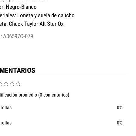
or: Negro-Blanco
eriales: Loneta y suela de caucho
eta: Chuck Taylor Alt Star Ox
:
A06597C-079
MENTARIOS
☆
☆
☆
☆
lificación promedio
(0 comentarios)
trellas
0%
trellas
0%