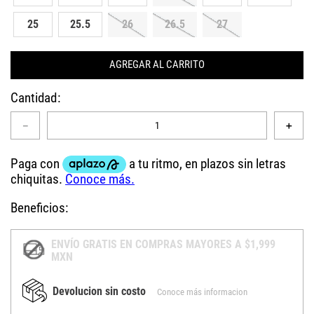
25
25.5
26
26.5
27
AGREGAR AL CARRITO
Cantidad
－
＋
Beneficios:
ENVÍO GRATIS EN COMPRAS MAYORES A $1,999
MXN
Devolucion sin costo
Conoce más informacion