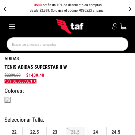
HSBC
obtén un 10% de descuento en compras
desde $2,999. Solo usa el código
HSBCB2S
al pagar.
Buscar tenis, marcas o categorías
TÉRMINOS MÁS BUSCADOS
ADIDAS
TENIS ADIDAS SUPERSTAR II W
NEW BALANCE
SAMBA
AIR FORCE 1
JORDAN
$
2399
.
00
$
1439
.
40
SPEEDCAT
JORDAN 1
CAMPUS
SPEZIAL
PUMA SPEEDCAT
AIR MAX
Colores
22
22.5
23
23.5
24
24.5