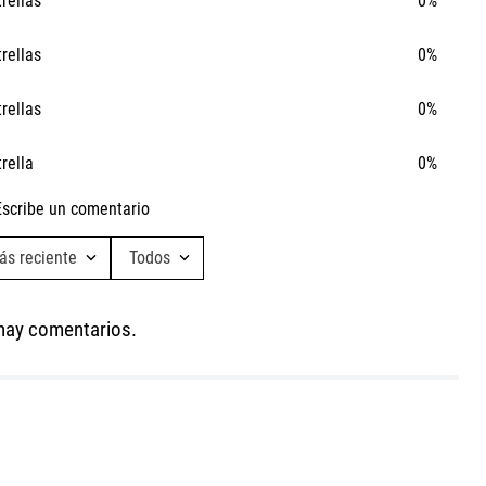
trellas
0%
trellas
0%
trellas
0%
trella
0%
Ta
Escribe un comentario
Ca
ás reciente
Todos
Agregar comentario
hay comentarios.
Título
Califica el producto de 1 a 5 estrellas
★
★
★
★
★