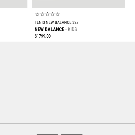
☆
☆
☆
☆
☆
TENIS NEW BALANCE 327
NEW BALANCE
KIDS
$
1799
.
00
Tallas Calzado
19
19.5
17
18
19
20
21
AGREGAR AL CARRITO