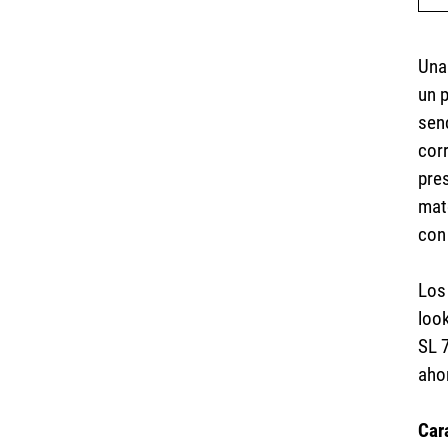
Una
un p
sen
corr
pres
mat
con
Los
look
SL 
ahor
Car