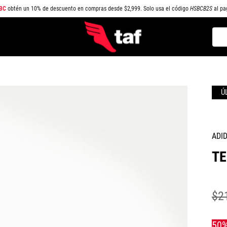
BC
obtén un 10% de descuento en compras desde $2,999. Solo usa el código
HSBCB2S
al pa
Busc
TÉRMINOS MÁS BUSCADOS
1
.
NEW BALANCE
2
.
SAMBA
3
.
AIR FORCE 1
4
.
JORDAN
ADI
5
.
SPEEDCAT
TE
6
.
SPEZIAL
7
.
JORDAN 1
$
2
8
.
PUMA SPEEDCAT
9
.
CAMPUS