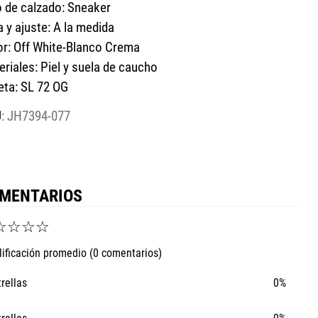
o de calzado: Sneaker
a y ajuste: A la medida
or: Off White-Blanco Crema
riales: Piel y suela de caucho
eta: SL 72 OG
:
JH7394-077
MENTARIOS
☆
☆
☆
☆
lificación promedio
(0 comentarios)
trellas
0%