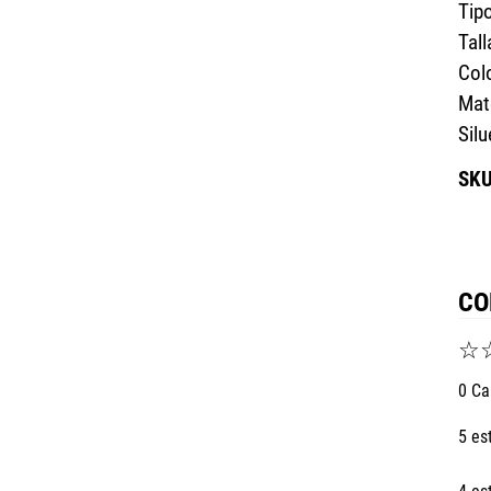
Tip
Tall
Col
Mate
Silu
CO
☆
0 Ca
5 es