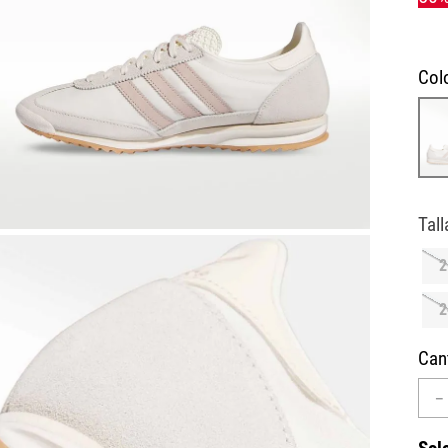
10
.
AIR MAX
Col
2
2
Can
－