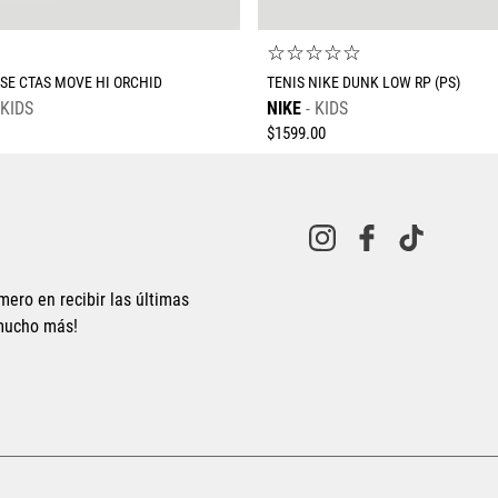
☆
☆
☆
☆
☆
☆
SE CTAS MOVE HI ORCHID
TENIS NIKE DUNK LOW RP (PS)
KIDS
NIKE
KIDS
$
1599
.
00
mero en recibir las últimas
 mucho más!
Tallas Calzado
Tallas Calzado
22.5
23
23.5
24
24.5
16.5
17
17.5
18
18.5
20
20.5
21
21.5
22
AGREGAR AL CARRITO
AGREGAR AL CARRITO