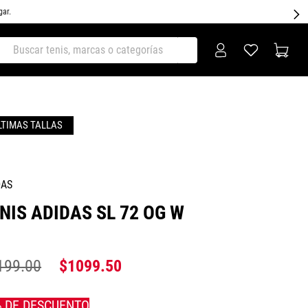
gar.
ar tenis, marcas o categorías
DAS
NIS ADIDAS SL 72 OG W
199
.
00
$
1099
.
50