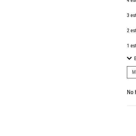
4 es
3 es
2 es
1 es
M
No 