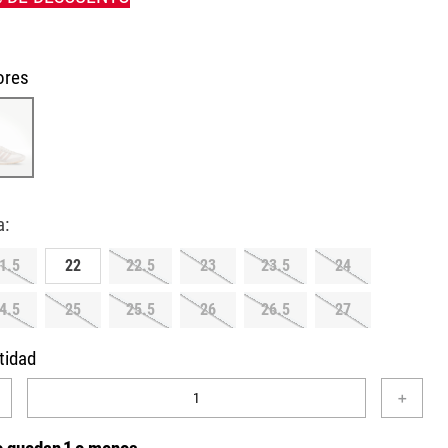
ores
1.5
22
22.5
23
23.5
24
4.5
25
25.5
26
26.5
27
tidad
＋