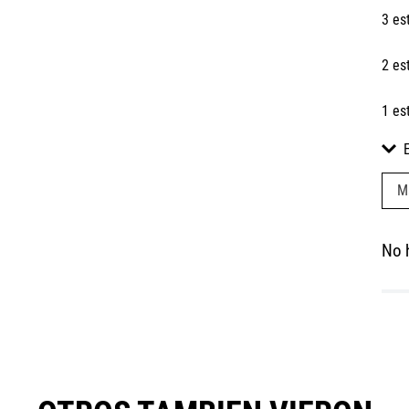
3 es
2 es
1 es
M
No 