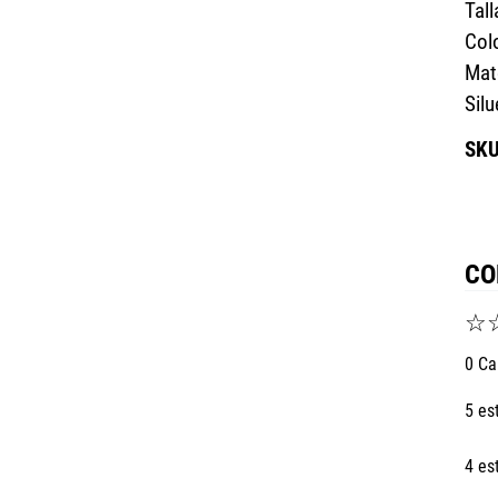
Tall
Col
Mat
Sil
CO
☆
0 Ca
5 es
4 es