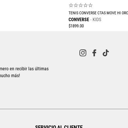
☆
☆
☆
☆
☆
TENIS CONVERSE CTAS MOVE HI OR
CONVERSE
KIDS
$
1899
.
00
mero en recibir las últimas
 mucho más!
Tallas Calzado
21.5
22
22.5
23
23.5
25
AGREGAR AL CARRITO
SERVICIO AL CLIENTE