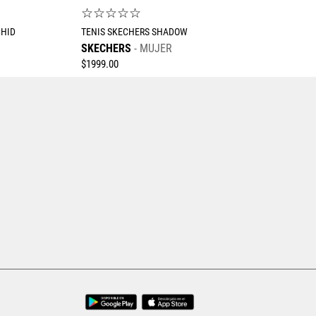
☆
☆
☆
☆
☆
CHID
TENIS SKECHERS SHADOW
SKECHERS
MUJER
$
1999
.
00
Tallas Calzado
24
24.5
22.5
23
23.5
24
24.5
25
25.5
26
AGREGAR AL CARRITO