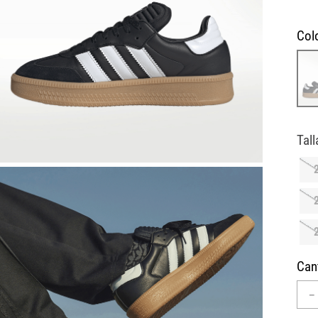
10
.
CAMPUS
Col
Can
－