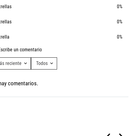
trellas
0%
Ta
Ca
trellas
0%
trella
0%
Escribe un comentario
ás reciente
Todos
Agregar comentario
hay comentarios.
Título
Califica el producto de 1 a 5 estrellas
★
★
★
★
★
Tu nombre