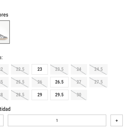
ores
22
22.5
23
23.5
24
24.5
25
25.5
26
26.5
27
27.5
28
28.5
29
29.5
30
tidad
＋