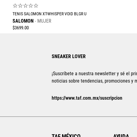
☆
☆
☆
☆
☆
TENIS SALOMON XT-WHISPER VOID BLGR U
SALOMON
MUJER
$
3699
.
00
SNEAKER LOVER
¡Suscríbete a nuestra newsletter y sé el pri
noticias sobre tendencias, promociones y
Tallas Calzado
22.5
23
23.5
24
24.5
25
25.5
https://www.taf.com.mx/suscripcion
26
AGREGAR AL CARRITO
TAF MÉXICO
AYUDA