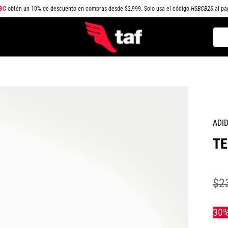
BC
obtén un 10% de descuento en compras desde $2,999. Solo usa el código
HSBCB2S
al pa
Busc
TÉRMINOS MÁS BUSCADOS
1
.
NEW BALANCE
2
.
SAMBA
3
.
AIR FORCE 1
ADI
4
.
JORDAN
TE
5
.
SPEEDCAT
6
.
JORDAN 1
7
.
SPEZIAL
$
2
8
.
AIR MAX
9
.
PUMA SPEEDCAT