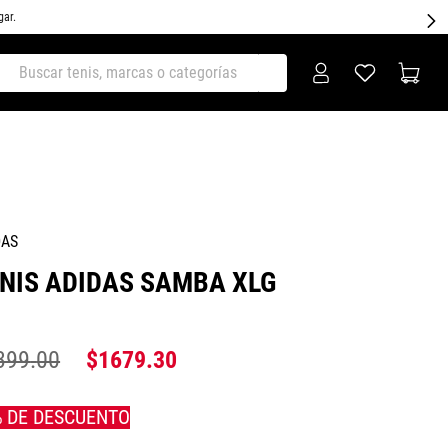
gar.
ar tenis, marcas o categorías
DAS
NIS ADIDAS SAMBA XLG
399
.
00
$
1679
.
30