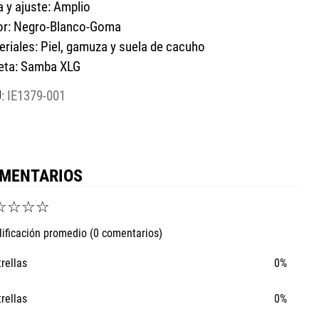
a y ajuste: Amplio
or: Negro-Blanco-Goma
eriales: Piel, gamuza y suela de cacuho
ueta: Samba XLG
:
IE1379-001
MENTARIOS
☆
☆
☆
☆
lificación promedio
(0 comentarios)
trellas
0%
trellas
0%