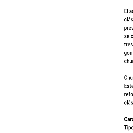
El 
clá
pre
se 
tre
gom
chu
Chu
Est
ref
clá
Car
Tip