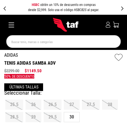
HSBC
obtén un 10% de descuento en compras
desde $2,999. Solo usa el código
HSBCB2S
al pagar.
Buscar tenis, marcas o categorías
TÉRMINOS MÁS BUSCADOS
ADIDAS
TENIS ADIDAS SAMBA ADV
NEW BALANCE
SAMBA
AIR FORCE 1
JORDAN
$
2299
.
00
$
1149
.
50
SPEEDCAT
SPEZIAL
JORDAN 1
AIR MAX
PUMA SPEEDCAT
CAMPUS
25.5
26
26.5
27
27.5
28
28.5
29
29.5
30