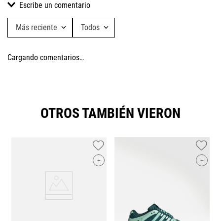
Escribe un comentario
Más reciente
Todos
Agregar comentario
Cargando comentarios…
Título
Califica el producto de 1 a 5 estrellas
OTROS TAMBIÉN VIERON
★
★
★
★
★
Tu nombre
+
+
Dirección de email
Escribe un comentario