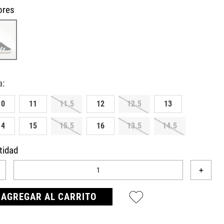
ores
10
11
11.5
12
12.5
13
14
15
15.5
16
13.5
14.5
tidad
＋
AGREGAR AL CARRITO