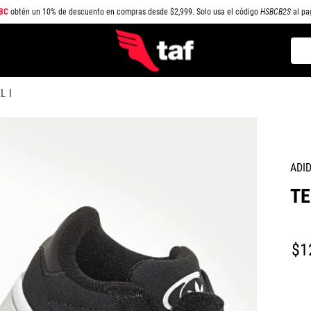
BC
obtén un 10% de descuento en compras desde $2,999. Solo usa el código
HSBCB2S
al pa
Busc
TÉRMINOS MÁS BUSCADOS
L I
1
.
NEW BALANCE
2
.
SAMBA
3
.
AIR FORCE 1
ADI
4
.
JORDAN
TE
5
.
SPEEDCAT
6
.
SPEZIAL
7
.
JORDAN 1
$
1
8
.
AIR MAX
9
.
PUMA SPEEDCAT