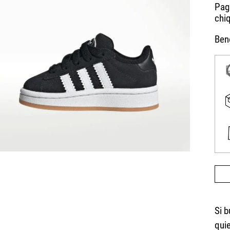
Bene
Si 
qui