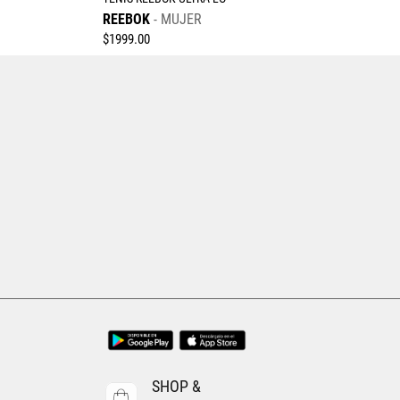
REEBOK
MUJER
$
1999
.
00
Tallas Calzado
22.5
23
23.5
24
24.5
25
25.5
26
AGREGAR AL CARRITO
SHOP &