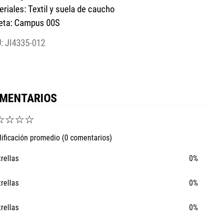
riales: Textil y suela de caucho
ueta: Campus 00S
:
JI4335-012
MENTARIOS
☆
☆
☆
☆
lificación promedio
(0 comentarios)
trellas
0%
trellas
0%
trellas
0%