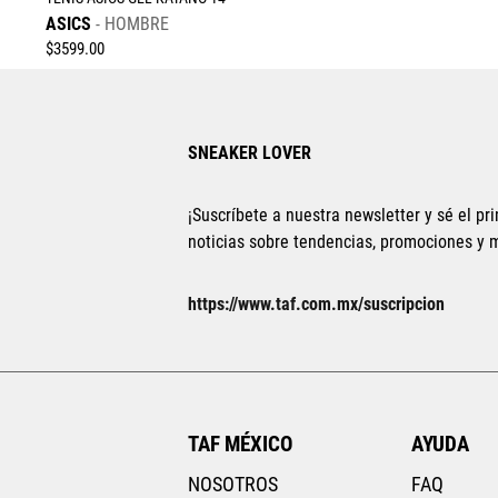
ASICS
HOMBRE
$
3599
.
00
SNEAKER LOVER
¡Suscríbete a nuestra newsletter y sé el pri
noticias sobre tendencias, promociones y
Tallas Calzado
25
25.5
26
26.5
27
27.5
28
https://www.taf.com.mx/suscripcion
28.5
29
AGREGAR AL CARRITO
TAF MÉXICO
AYUDA
NOSOTROS
FAQ