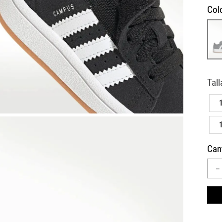
10
.
CAMPUS
Col
Can
－