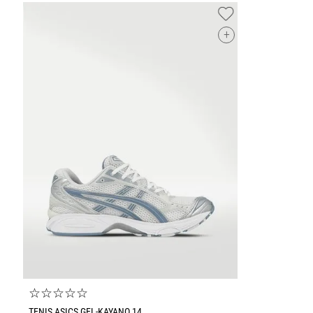
+
☆
☆
☆
☆
☆
TENIS ASICS GEL-KAYANO 14