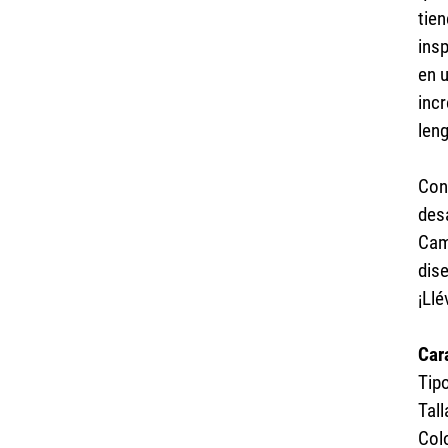
tien
ins
en u
incr
leng
Con
des
Camp
dise
¡Llé
Car
Tip
Tall
Col