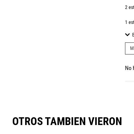
2 es
1 es
M
No 
OTROS TAMBIEN VIERON