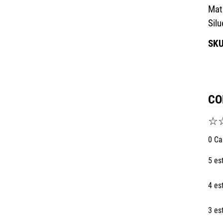
Mate
Sil
CO
☆
0 Ca
5 es
4 es
3 es