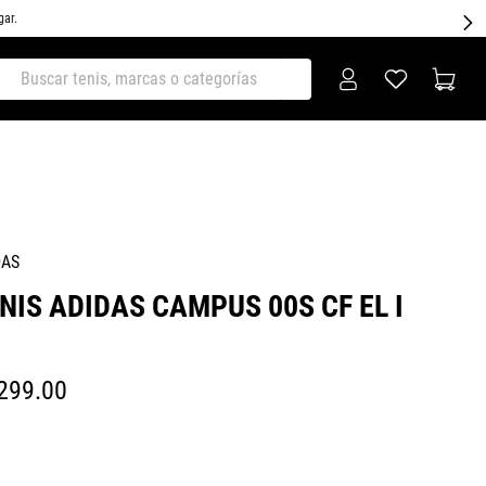
gar.
ar tenis, marcas o categorías
DAS
NIS ADIDAS CAMPUS 00S CF EL I
299
.
00