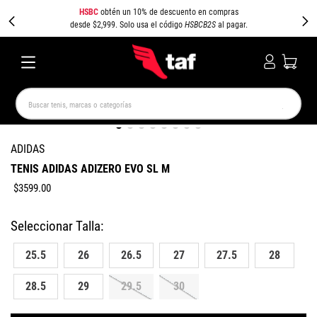
HSBC
obtén un 10% de descuento en compras
desde $2,999. Solo usa el código
HSBCB2S
al pagar.
Buscar tenis, marcas o categorías
TÉRMINOS MÁS BUSCADOS
ADIDAS
NEW BALANCE
SAMBA
AIR FORCE 1
JORDAN
TENIS ADIDAS ADIZERO EVO SL M
SPEEDCAT
JORDAN 1
SPEZIAL
PUMA SPEEDCAT
$
3599
.
00
CAMPUS
AIR MAX
25.5
26
26.5
27
27.5
28
28.5
29
29.5
30