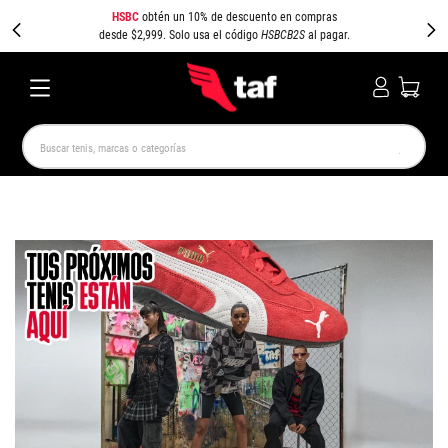
HSBC
obtén un 10% de descuento en compras
desde $2,999. Solo usa el código
HSBCB2S
al pagar.
Buscar tenis, marcas o categorías
TÉRMINOS MÁS BUSCADOS
NEW BALANCE
SAMBA
AIR FORCE 1
JORDAN
SPEEDCAT
JORDAN 1
CAMPUS
SPEZIAL
PUMA SPEEDCAT
AIR MAX