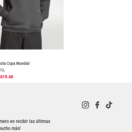
☆
ota Copa Mundial
PA
1019
.
40
mero en recibir las últimas
 mucho más!