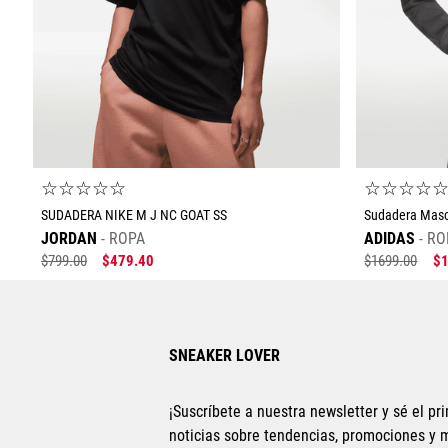
☆
☆
☆
☆
☆
☆
☆
☆
☆
SUDADERA NIKE M J NC GOAT SS
Sudadera Masc
JORDAN
ROPA
ADIDAS
RO
$
799
.
00
$
479
.
40
$
1699
.
00
$
SNEAKER LOVER
¡Suscríbete a nuestra newsletter y sé el pri
noticias sobre tendencias, promociones y