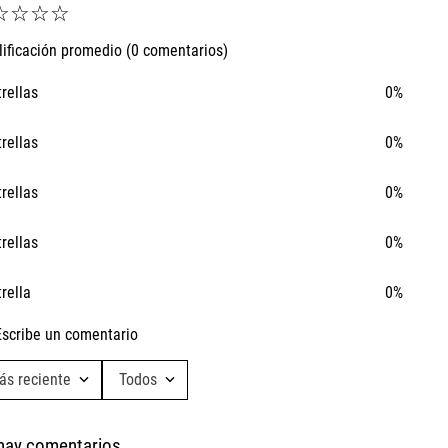
☆
☆
☆
☆
lificación promedio
(0 comentarios)
trellas
0%
trellas
0%
trellas
0%
trellas
0%
trella
0%
Escribe un comentario
ás reciente
Todos
Agregar comentario
Ta
hay comentarios.