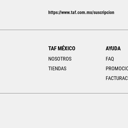
Tallas Ropa
https://www.taf.com.mx/suscripcion
ECH
CH
M
G
EG
ECH
CH
AGREGAR AL CARRITO
TAF MÉXICO
AYUDA
NOSOTROS
FAQ
TIENDAS
PROMOCI
FACTURAC