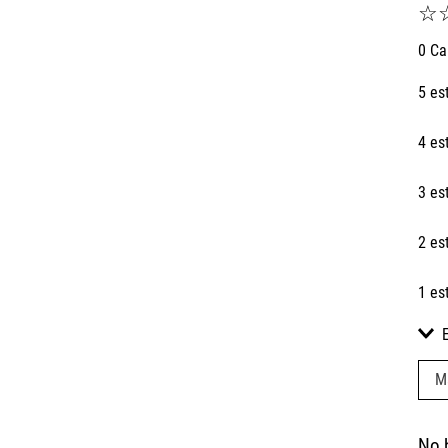
☆
0 Ca
5 es
4 es
3 es
2 es
1 es
M
No 