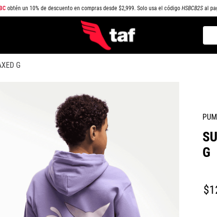
BC
obtén un 10% de descuento en compras desde $2,999. Solo usa el código
HSBCB2S
al pa
Busc
TÉRMINOS MÁS BUSCADOS
XED G
1
.
NEW BALANCE
2
.
SAMBA
3
.
AIR FORCE 1
PUM
4
.
JORDAN
S
5
.
SPEEDCAT
G
6
.
SPEZIAL
7
.
JORDAN 1
$
1
8
.
PUMA SPEEDCAT
9
.
CAMPUS