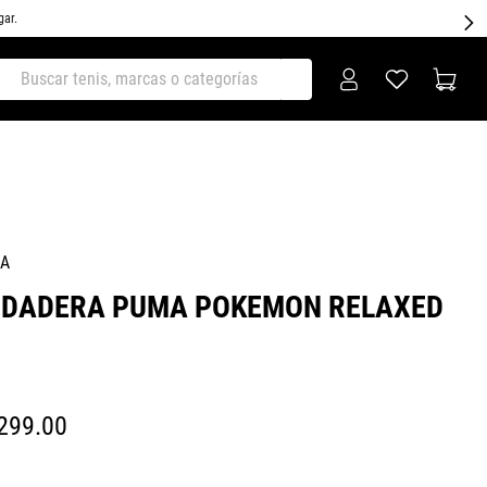
gar.
ar tenis, marcas o categorías
A
UDADERA PUMA POKEMON RELAXED
299
.
00