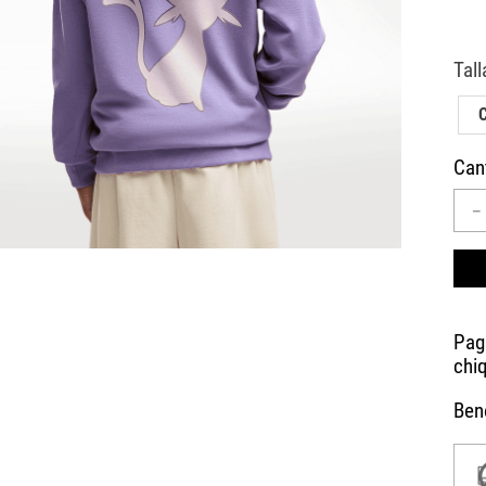
10
.
AIR MAX
Can
－
Bene