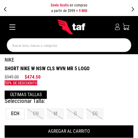
Envío Gratis
en compras
a partir de $999
+ 9 MSI
Buscar tenis, marcas o categorías
TÉRMINOS MÁS BUSCADOS
NIKE
SHORT NIKE W NSW CLS WVN MR 5 LOGO
NEW BALANCE
SAMBA
AIR FORCE 1
JORDAN
$
949
.
00
$
474
.
50
SPEEDCAT
JORDAN 1
SPEZIAL
AIR MAX
PUMA SPEEDCAT
CAMPUS
ECH
CH
M
G
EG
AGREGAR AL CARRITO