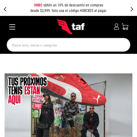
HSBC
obtén un 10% de descuento en compras
desde $2,999. Solo usa el código
HSBCB2S
al pagar.
Buscar tenis, marcas o categorías
TÉRMINOS MÁS BUSCADOS
NEW BALANCE
SAMBA
AIR FORCE 1
JORDAN
SPEEDCAT
SPEZIAL
JORDAN 1
PUMA SPEEDCAT
CAMPUS
AIR MAX