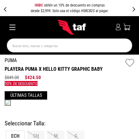
HSBC
obtén un 10% de descuento en compras
desde $2,999. Solo usa el código
HSBCB2S
al pagar.
Buscar tenis, marcas o categorías
TÉRMINOS MÁS BUSCADOS
PUMA
PLAYERA PUMA X HELLO KITTY GRAPHIC BABY
NEW BALANCE
SAMBA
AIR FORCE 1
JORDAN
$
849
.
00
$
424
.
50
SPEEDCAT
JORDAN 1
SPEZIAL
AIR MAX
PUMA SPEEDCAT
CAMPUS
Colores
ECH
CH
M
G