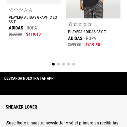
☆
☆
☆
☆
☆
PLAYERA ADIDAS GRAPHIC LO
SS T
☆
☆
☆
☆
☆
ADIDAS
ROPA
PLAYERA ADIDAS GFX T
$
699
.
00
$
419
.
40
ADIDAS
ROPA
$
599
.
00
$
419
.
30
DESCARGA NUESTRA TAF APP
SNEAKER LOVER
¡Suscríbete a nuestra newsletter y sé el primero en recibir las