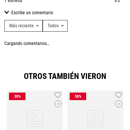
1 estrella
0%
Escribe un comentario
Más reciente
Todos
Agregar comentario
Cargando comentarios…
Título
Califica el producto de 1 a 5 estrellas
OTROS TAMBIÉN VIERON
★
★
★
★
★
Tu nombre
+
+
Dirección de email