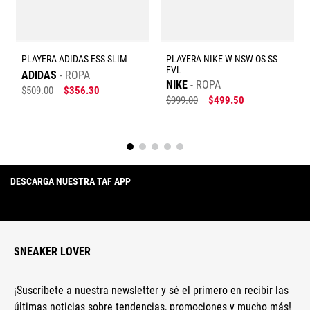
Escribe un comentario
PLAYERA ADIDAS ESS SLIM
PLAYERA NIKE W NSW OS SS
FVL
ADIDAS
ROPA
NIKE
ROPA
$
509
.
00
$
356
.
30
$
999
.
00
$
499
.
50
Enviar comentario
DESCARGA NUESTRA TAF APP
SNEAKER LOVER
¡Suscríbete a nuestra newsletter y sé el primero en recibir las
últimas noticias sobre tendencias, promociones y mucho más!