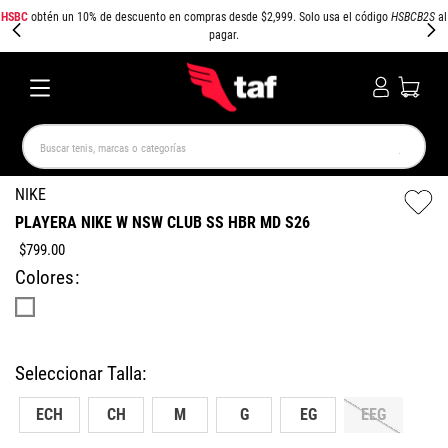
HSBC
obtén un 10% de descuento en compras desde $2,999. Solo usa el código
HSBCB2S
al
pagar.
Buscar tenis, marcas o categorías
TÉRMINOS MÁS BUSCADOS
NIKE
PLAYERA NIKE W NSW CLUB SS HBR MD S26
NEW BALANCE
SAMBA
AIR FORCE 1
JORDAN
$
799
.
00
SPEEDCAT
SPEZIAL
JORDAN 1
AIR MAX
Colores
PUMA SPEEDCAT
CAMPUS
ECH
CH
M
G
EG
EEG