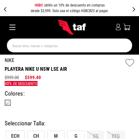
HSBC
obtén un 10% de descuento en compras
desde $2,999. Solo usa el código
HSBCB2S
al pagar.
Buscar tenis, marcas o categorías
TÉRMINOS MÁS BUSCADOS
NIKE
PLAYERA NIKE U NSW LSE AIR
NEW BALANCE
SAMBA
AIR FORCE 1
JORDAN
$
999
.
00
$
599
.
40
SPEEDCAT
SPEZIAL
JORDAN 1
PUMA SPEEDCAT
CAMPUS
AIR MAX
Colores
ECH
CH
M
G
EG
EEG