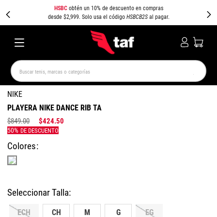
HSBC
obtén un 10% de descuento en compras
desde $2,999. Solo usa el código
HSBCB2S
al pagar.
Buscar tenis, marcas o categorías
TÉRMINOS MÁS BUSCADOS
NIKE
PLAYERA NIKE DANCE RIB TA
NEW BALANCE
SAMBA
AIR FORCE 1
JORDAN
$
849
.
00
$
424
.
50
SPEEDCAT
SPEZIAL
JORDAN 1
PUMA SPEEDCAT
CAMPUS
AIR MAX
Colores
ECH
CH
M
G
EG