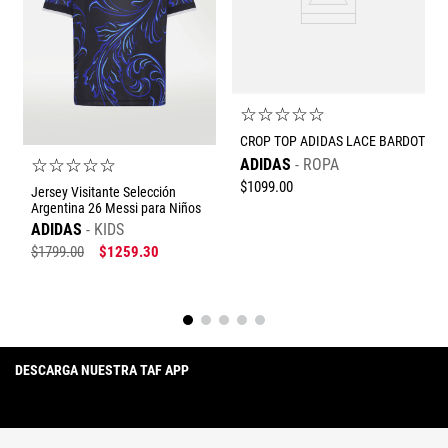
Escribe un comentario
☆
☆
☆
☆
☆
CROP TOP ADIDAS LACE BARDOT
☆
☆
☆
☆
☆
ADIDAS
ROPA
$
1099
.
00
Jersey Visitante Selección
Enviar comentario
Argentina 26 Messi para Niños
ADIDAS
KIDS
$
1799
.
00
$
1259
.
30
DESCARGA NUESTRA TAF APP