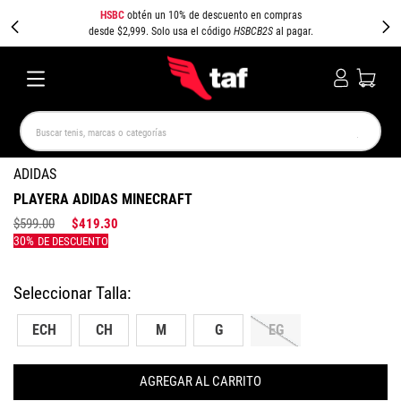
HSBC
obtén un 10% de descuento en compras
desde $2,999. Solo usa el código
HSBCB2S
al pagar.
Buscar tenis, marcas o categorías
TÉRMINOS MÁS BUSCADOS
ADIDAS
PLAYERA ADIDAS MINECRAFT
NEW BALANCE
SAMBA
AIR FORCE 1
JORDAN
$
599
.
00
$
419
.
30
SPEEDCAT
JORDAN 1
CAMPUS
SPEZIAL
PUMA SPEEDCAT
AIR MAX
ECH
CH
M
G
EG
AGREGAR AL CARRITO