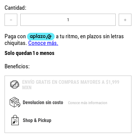
Cantidad
－
＋
Solo quedan
1
o menos
Beneficios:
ENVÍO GRATIS EN COMPRAS MAYORES A $1,999
MXN
Devolucion sin costo
Conoce más informacion
Shop & Pickup