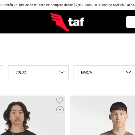
BC
obtén un 10% de descuento en compras desde $2,999. Solo usa el código
HSBCB2S
al pa
Busc
TÉRMINOS MÁS BUSCADOS
1
.
NEW BALANCE
2
.
SAMBA
3
.
AIR FORCE 1
COLOR
MARCA
4
.
JORDAN
5
.
SPEEDCAT
Azul
Adidas
6
.
SPEZIAL
Beige
Nike
Jordan
7
.
JORDAN 1
Blanco
+
Puma
Café
8
.
AIR MAX
NEW BALANCE
Gris
9
.
PUMA SPEEDCAT