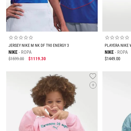
☆
☆
☆
☆
☆
☆
☆
☆
☆
☆
JERSEY NIKE M NK DF T90 ENERGY 3
PLAYERA NIKE 
NIKE
ROPA
NIKE
ROPA
$
1599
.
00
$
1119
.
30
$
1449
.
00
+
Tallas Ropa