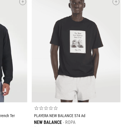
+
+
Tallas Ropa
ECH
CH
M
G
EG
O
AGREGAR AL CARRITO
☆
☆
☆
☆
☆
rench Ter
PLAYERA NEW BALANCE 574 Ad
NEW BALANCE
ROPA