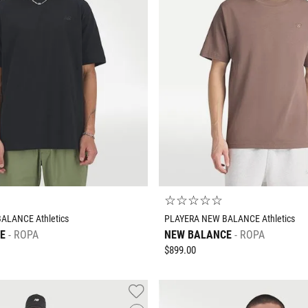
Morado
10
.
CAMPUS
Multicolor
Negro
Rojo
Rosa
☆
☆
☆
☆
☆
ALANCE Athletics
PLAYERA NEW BALANCE Athletics
E
ROPA
NEW BALANCE
ROPA
$
899
.
00