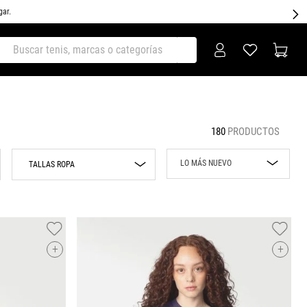
gar.
ar tenis, marcas o categorías
180
PRODUCTOS
LO MÁS NUEVO
TALLAS ROPA
Lo más nuevo
ECH
Rebajas
CH
M
Precio mayor a
+
+
menor
G
Precio menor a
EG
mayor
EEG