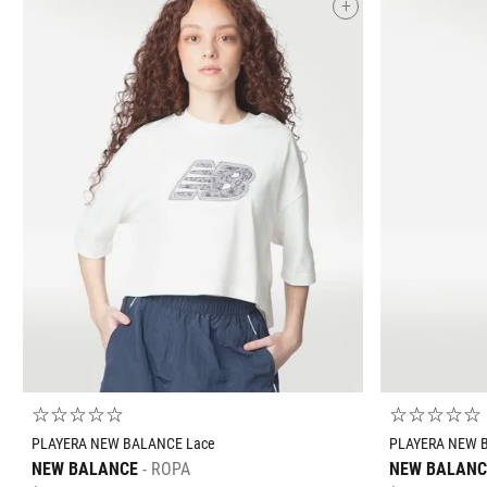
+
Tallas Ropa
ECH
G
EG
ECH
CH
AGREGAR AL CARRITO
☆
☆
☆
☆
☆
☆
☆
☆
☆
☆
PLAYERA NEW BALANCE Lace
PLAYERA NEW 
NEW BALANCE
ROPA
NEW BALANC