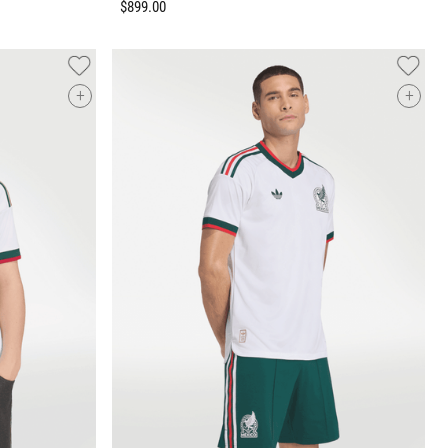
$
899
.
00
+
+
Tallas Ropa
ECH
CH
M
G
EG
O
AGREGAR AL CARRITO