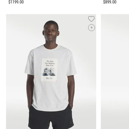
$
1199
.
00
$
899
.
00
+
Tallas Ropa
ECH
CH
M
G
EG
ECH
CH
AGREGAR AL CARRITO