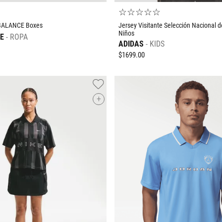
☆
☆
☆
☆
☆
BALANCE Boxes
Jersey Visitante Selección Nacional 
Niños
E
ROPA
ADIDAS
KIDS
$
1699
.
00
+
Tallas Ropa
Tallas Ropa
M
G
EG
CH
AGREGAR AL CARRITO
AGREGAR AL CARRIT