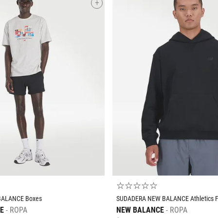
+
Tallas Ropa
Tallas Ropa
M
G
EG
ECH
CH
M
G
EG
AGREGAR AL CARRITO
AGREGAR AL CARRIT
☆
☆
☆
☆
☆
BALANCE Boxes
SUDADERA NEW BALANCE Athletics F
E
ROPA
NEW BALANCE
ROPA