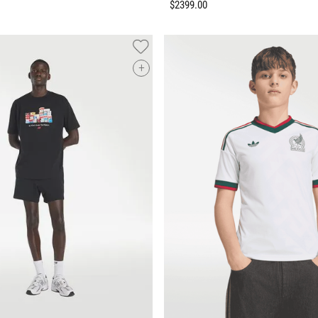
$
2399
.
00
+
Tallas Ropa
Tallas Ropa
M
G
EG
ECH
CH
M
G
EG
AGREGAR AL CARRITO
AGREGAR AL CARRIT