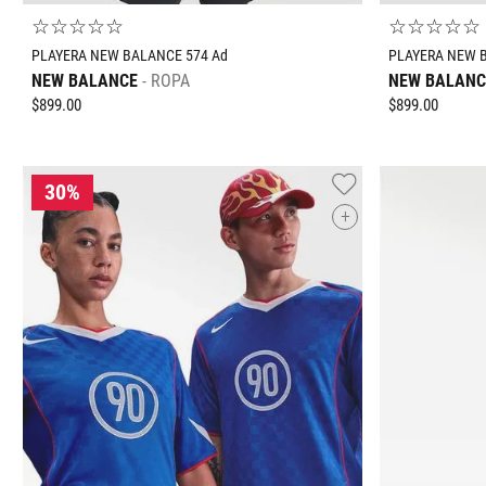
☆
☆
☆
☆
☆
☆
☆
☆
☆
☆
PLAYERA NEW BALANCE 574 Ad
PLAYERA NEW 
NEW BALANCE
ROPA
NEW BALANC
$
899
.
00
$
899
.
00
+
Tallas Ropa
ECH
CH
M
G
EG
ECH
CH
AGREGAR AL CARRITO