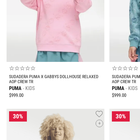
ECH
CH
M
G
EG
ECH
CH
AGREGAR AL CARRITO
☆
☆
☆
☆
☆
☆
☆
☆
☆
☆
SUDADERA PUMA X GABBYS DOLLHOUSE RELAXED
SUDADERA PUM
AOP CREW TR
AOP CREW TR
PUMA
KIDS
PUMA
KIDS
$
999
.
00
$
999
.
00
+