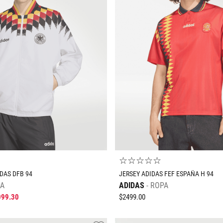
Tallas Ropa
Tallas Ropa
5T
6T
7T
3T
4T
5T
6T
7T
AGREGAR AL CARRITO
AGREGAR AL CARRIT
☆
☆
☆
☆
☆
DAS DFB 94
JERSEY ADIDAS FEF ESPAÑA H 94
A
ADIDAS
ROPA
099
.
30
$
2499
.
00