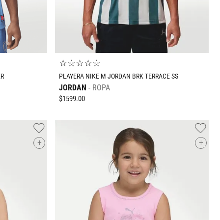
☆
☆
☆
☆
☆
ER
PLAYERA NIKE M JORDAN BRK TERRACE SS
JORDAN
ROPA
$
1599
.
00
+
+
Tallas Ropa