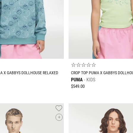
M
G
EG
ECH
CH
M
G
EG
AGREGAR AL CARRITO
AGREGAR AL CARRIT
☆
☆
☆
☆
☆
A X GABBYS DOLLHOUSE RELAXED
CROP TOP PUMA X GABBYS DOLLHO
PUMA
KIDS
$
549
.
00
+