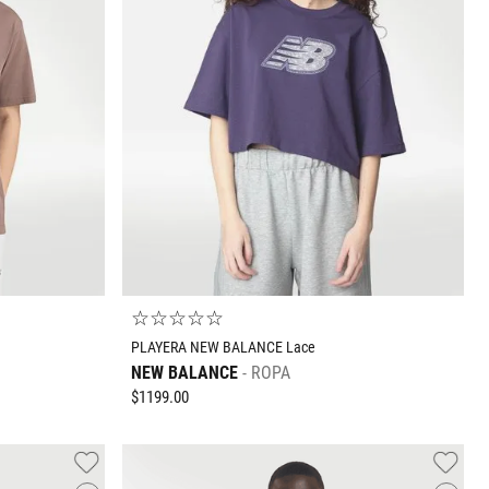
3T
4T
5T
6T
☆
☆
☆
☆
☆
PLAYERA NEW BALANCE Lace
NEW BALANCE
ROPA
$
1199
.
00