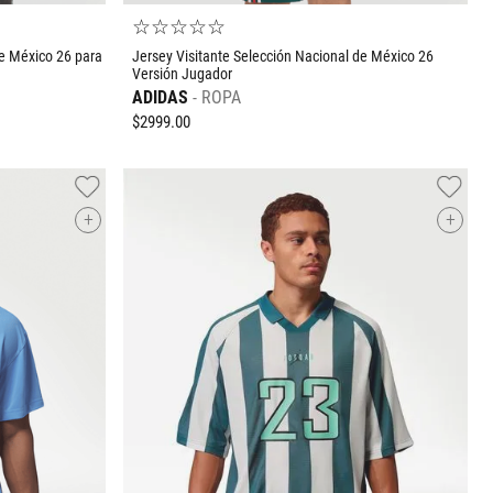
☆
☆
☆
☆
☆
de México 26 para
Jersey Visitante Selección Nacional de México 26
Versión Jugador
ADIDAS
ROPA
$
2999
.
00
+
+
Tallas Ropa
M
O
AGREGAR AL CARRITO