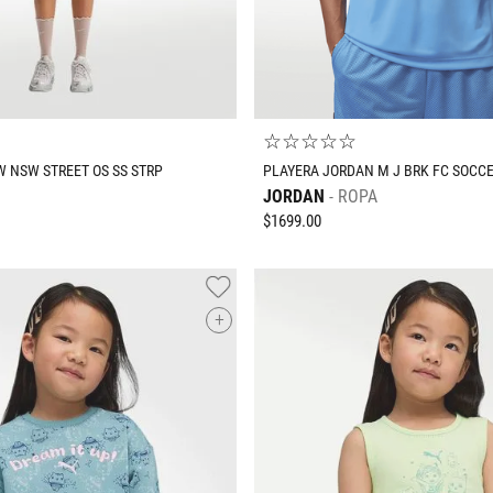
☆
☆
☆
☆
☆
W NSW STREET OS SS STRP
PLAYERA JORDAN M J BRK FC SOCC
JORDAN
ROPA
$
1699
.
00
+
Tallas Ropa
Tallas Ropa