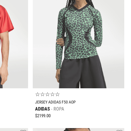
Tallas Ropa
3T
4T
5T
6T
7T
O
AGREGAR AL CARRITO
☆
☆
☆
☆
☆
JERSEY ADIDAS F50 AOP
ADIDAS
ROPA
$
2199
.
00