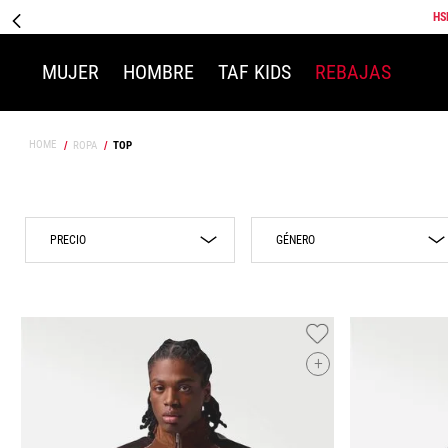
HS
MUJER
HOMBRE
TAF KIDS
REBAJAS
ROPA
TOP
GÉNERO
$279.00
$2999.00
Mujer
Hombre
Niño
+
Niña