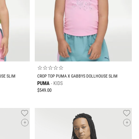
ECH
CH
M
G
EG
O
AGREGAR AL CARRITO
☆
☆
☆
☆
☆
USE SLIM
CROP TOP PUMA X GABBYS DOLLHOUSE SLIM
PUMA
KIDS
$
549
.
00
+
+