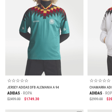
Tallas Ropa
3T
4T
5T
6T
7T
3T
4T
AGREGAR AL CARRITO
☆
☆
☆
☆
☆
☆
☆
☆
☆
☆
JERSEY ADIDAS DFB ALEMANIA A 94
CHAMARRA ADI
ADIDAS
ROPA
ADIDAS
ROP
$
2499
.
00
$
1749
.
30
$
2999
.
00
$
2