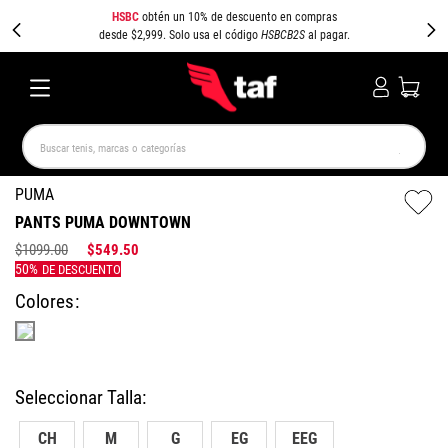
HSBC
obtén un 10% de descuento en compras
desde $2,999. Solo usa el código
HSBCB2S
al pagar.
Buscar tenis, marcas o categorías
TÉRMINOS MÁS BUSCADOS
PUMA
PANTS PUMA DOWNTOWN
NEW BALANCE
SAMBA
AIR FORCE 1
JORDAN
$
1099
.
00
$
549
.
50
SPEEDCAT
JORDAN 1
SPEZIAL
AIR MAX
PUMA SPEEDCAT
CAMPUS
Colores
CH
M
G
EG
EEG