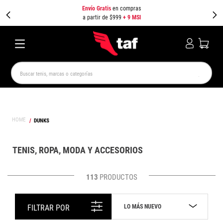
Envío Gratis
en compras
a partir de $999
+ 9 MSI
Buscar tenis, marcas o categorías
TÉRMINOS MÁS BUSCADOS
NEW BALANCE
SAMBA
AIR FORCE 1
JORDAN
DUNKS
SPEEDCAT
JORDAN 1
SPEZIAL
PUMA SPEEDCAT
CAMPUS
AIR MAX
TENIS, ROPA, MODA Y ACCESORIOS
113
PRODUCTOS
LO MÁS NUEVO
FILTRAR POR