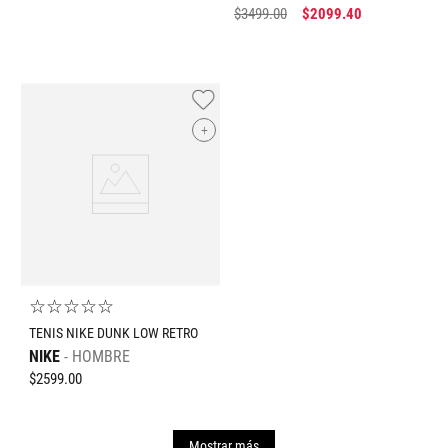
$
3499
.
00
$
2099
.
40
+
☆
☆
☆
☆
☆
TENIS NIKE DUNK LOW RETRO
NIKE
HOMBRE
$
2599
.
00
Mostrar más