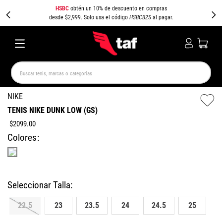
HSBC
obtén un 10% de descuento en compras
desde $2,999. Solo usa el código
HSBCB2S
al pagar.
Buscar tenis, marcas o categorías
TÉRMINOS MÁS BUSCADOS
NIKE
TENIS NIKE DUNK LOW (GS)
NEW BALANCE
SAMBA
AIR FORCE 1
JORDAN
$
2099
.
00
SPEEDCAT
JORDAN 1
SPEZIAL
PUMA SPEEDCAT
Colores
CAMPUS
AIR MAX
22.5
23
23.5
24
24.5
25