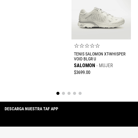
☆
☆
☆
☆
☆
TENIS SALOMON XT-WHISPER
VOID BLGR U
SALOMON
MUJER
$
3699
.
00
DESCARGA NUESTRA TAF APP